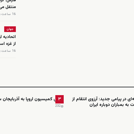
فارس: ترد
منتقل می
16 ساعت پیش
جهان
اتحادیه ا
از غزه اس
16 ساعت پیش
ای در پیامی جدید: آرزوی انتقام از
رئیس کمیسیون اروپا به آذربایجان س
۳
 به بمباران دوباره ایران
232