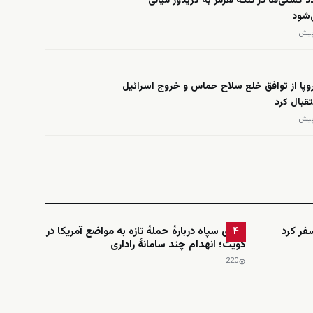
د کشتی‌ها در تنگه هرمز به کریدور میانی
‌شود
روپا از توافق خلع سلاح حماس و خروج اسرائیل
تقبال کرد
فر کرد
ادعای سپاه دربارهٔ حملهٔ تازه به مواضع آمریکا در
۴
کویت؛ انهدام چند سامانهٔ راداری
220