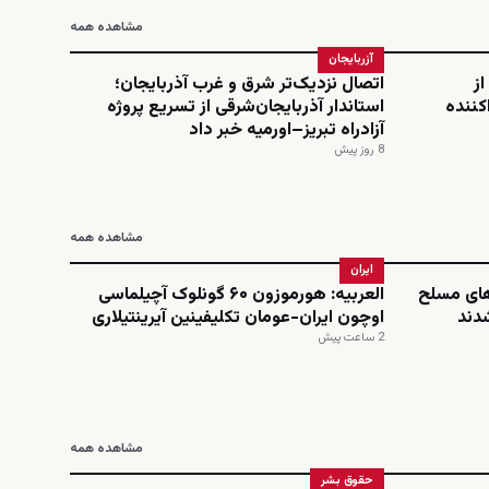
مشاهده همه
آزربایجان
از
اتصال نزدیک‌تر شرق و غرب آذربایجان؛
کننده
استاندار آذربایجان‌شرقی از تسریع پروژه
آزادراه تبریز–اورمیه خبر داد
8 روز پیش
مشاهده همه
ایران
های مسلح
العربیه: هورموزون ۶۰ گونلوک آچیلماسی
شدند
اوچون ایران-عومان تکلیفینین آیرینتیلاری
2 ساعت پیش
مشاهده همه
حقوق بشر