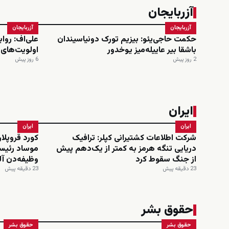
آزربایجان
آزربایجان
آزربایجان
حکمت حاجی‌یئو: بیزیم تورک دونیاسیندان
علی‌اف: روا
باشقا بیر عاییله‌میز یوخدور
اولویت‌های
2 روز پیش
6 روز پیش
ایران
ایران
ایران
شرکت اطلاعات کشتیرانی کپلر: ترافیک
کورد قروپلار
دریایی تنگه هرمز به کمتر از یک‌دهم پیش
موساد رئیسی
از جنگ سقوط کرد
وظیفه‌دن آ
23 دقیقه پیش
23 دقیقه پیش
حقوق بشر
حقوق بشر
حقوق بشر