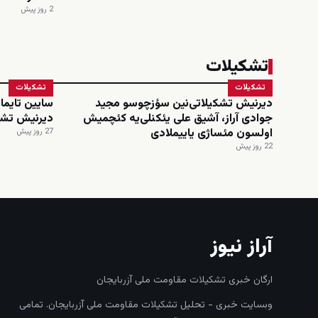
2 روز پیش
تشکیلات
تشکیلات
تشکیلات
دیرنیش تشکیلاتی‌نین سؤزچوسو مجید
سایین تایماز
جوادی آراز، آشیق علی یئکنلی‌یه کئچمیش
دیرنیش تشک
اولسون مئساژی یاییملادی
27 روز پیش
22 روز پیش
آراز نیوز
ارگان خبری تشکیلات مقاومت ملی آزربایجان
وبسایت خبری - تحلیل تشکیلات مقاومت ملی آزربایجان. تمامی