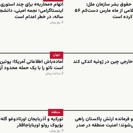
 حقوق بشر سازمان ملل:
اتهام «محاربه» برای چند استوری
جمهوری اسلامی از ماه مارس دست‌کم ۵۶
م کرده است
ساله، در خطر اعدام است
2 روز پیش
جهان
ارجی چین در ژوئیه اندکی کند
آماده‌باش اطلاعاتی آمریکا؛ پوتی
است ناتو را با یک حمله محدود آ
2 ساعت پیش
منطقه
 فرمانده ارتش پاکستان راهی
تورکیه و آذربایجان اورتادوغو گله
‌شوند؛ امنیت منطقه در صدر
بؤیوک رولو اوینایاجاقلار
3 روز پیش