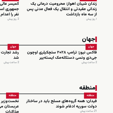
زندان شیبان اهواز: محرومیت درمانی یک
کمیسر عالی
زندانی عقیدتی و انتقال یک فعال مدنی پس
از سه ماه بازداشت
نفر را اعدا
۱ روز پیش
2 روز پیش
جهان
جهان
جهان
فاکس نیوز: ترامپ ۲۰۲۸ سئچکیلری اوچون
رشد تجارت خ
جی‌دی ونسی دستکله‌مک ایسته‌ییر
شد
2 ساعت پیش
2 ساعت پیش
منطقه
منطقه
منطقه
فیدان: همه گروه‌های مسلح باید در ساختار
نخست‌وزیر و
دولت سوریه ادغام شوند
عربستان می
مذاکرات
21 ساعت پیش