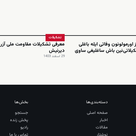
تشکیلات
 اورمولونون وفاتی ایله باغلی
معرفی تشکیلات مقاومت ملی آزرب
یلاتی‌نین باش ساغلیغی ساوی
دیرنیش
29 اسفند 1403
دسته‌بندی‌ها
بخش‌ها
صفحه اصلی
جستجو
اخبار
پخش زنده
مقالات
رادیو
نوشتار
تماس با ما