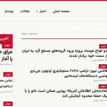
صفحه اصلی
اخبار
مقالات
نوشتار
▾
ریایی تنگه هرمز به کمتر از
مشاهده همه
زنده
آخرین
جهان
ایران
عراق ط
و طراح موساد پروژه ورود گروه‌های مسلح کُرد به ایران
ز سمت خود برکنار شدند
را آغا
 دقیقه پیش
2 ساعت پیش
جهان
فاکس نیوز: ترامپ ۲۰۲۸ سئچکیلری اوچون جی‌دی
جهان
نسی دستکله‌مک ایسته‌ییر
تماس محم
اعت پیش
دریانوردی
جهان
ماده‌باش اطلاعاتی آمریکا؛ پوتین ممکن است ناتو را با
2 ساعت پیش
ک حمله محدود آزمایش کند
اعت پیش
جهان