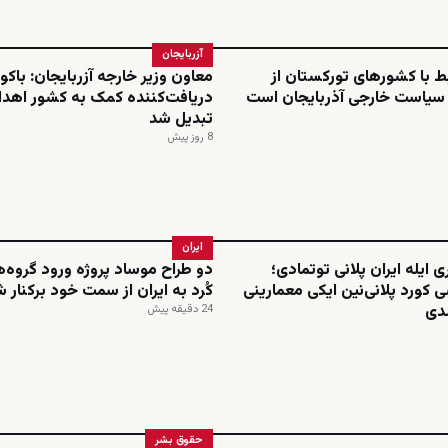
آزربایجان
بط با کشورهای تورکستان از
معاون وزیر خارجه آزربایجان: باکو 
 سیاست خارجی آذربایجان است
دریافت‌کننده کمک به کشور اهدا
تبدیل شد
8 روز پیش
ایران
ی ایله ایران پلانی توتمادی؛
دو طراح موساد پروژه ورود گروه‌
 کورد پلانی‌نین ایکی معمارینی
کُرد به ایران از سمت خود برکنار 
لدی
24 دقیقه پیش
حقوق بشر