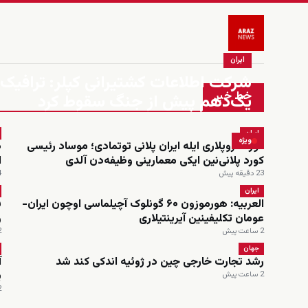
ایران
شرکت اطلاعات کشتیرانی کپلر: ترافیک د
خط خبر
یک‌دهم پیش از جنگ سقوط کرد
ایران
ویژه
کورد قروپلاری ایله ایران پلانی توتمادی؛ موساد رئیسی
د
کورد پلانی‌نین ایکی معمارینی وظیفه‌دن آلدی
ا
23 دقیقه پیش
24
ایران
العربیه: هورموزون ۶۰ گونلوک آچیلماسی اوچون ایران-
عومان تکلیفینین آیرینتیلاری
و
2 ساعت پیش
2 س
جهان
رشد تجارت خارجی چین در ژوئیه اندکی کند شد
آ
ی
2 ساعت پیش
2 س