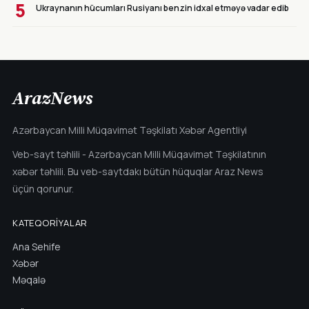
5
Ukraynanın hücumları Rusiyanı benzin idxal etməyə vadar edib
ArazNews
Azərbaycan Milli Müqavimət Təşkilatı Xəbər Agentliyi
Veb-sayt təhlili - Azərbaycan Milli Müqavimət Təşkilatının
xəbər təhlili. Bu veb-saytdakı bütün hüquqlar Araz News
üçün qorunur.
KATEQORIYALAR
Ana Sehife
Xəbər
Məqalə