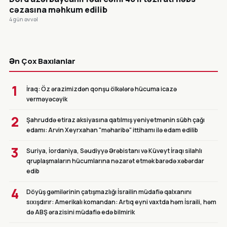
cəzasına məhkum edilib
4 gün əvvəl
CANLI
Ən Çox Baxılanlar
1
İraq: Öz ərazimizdən qonşu ölkələrə hücuma icazə
verməyəcəyik
2
Şahruddə etiraz aksiyasına qatılmış yeniyetmənin sübh çağı
edamı: Arvin Xeyrxahan "məharibə" ittihamı ilə edam edilib
3
Suriya, İordaniya, Səudiyyə Ərəbistanı və Küveyt İraqı silahlı
qruplaşmaların hücumlarına nəzarət etmək barədə xəbərdar
edib
4
Döyüş gəmilərinin çatışmazlığı İsrailin müdafiə qalxanını
sıxışdırır: Amerikalı komandan: Artıq eyni vaxtda həm İsraili, həm
də ABŞ ərazisini müdafiə edə bilmirik