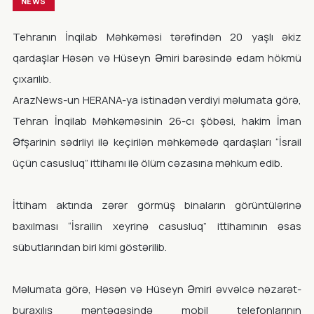
NEWS
Tehranın İnqilab Məhkəməsi tərəfindən 20 yaşlı əkiz
qardaşlar Həsən və Hüseyn Əmiri barəsində edam hökmü
çıxarılıb.
ArazNews-un HERANA-ya istinadən verdiyi məlumata görə,
Tehran İnqilab Məhkəməsinin 26-cı şöbəsi, hakim İman
Əfşarinin sədrliyi ilə keçirilən məhkəmədə qardaşları “İsrail
üçün casusluq” ittihamı ilə ölüm cəzasına məhkum edib.
İttiham aktında zərər görmüş binaların görüntülərinə
baxılması “İsrailin xeyrinə casusluq” ittihamının əsas
sübutlarından biri kimi göstərilib.
Məlumata görə, Həsən və Hüseyn Əmiri əvvəlcə nəzarət-
buraxılış məntəqəsində mobil telefonlarının