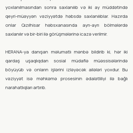
yoxlanılmasından sonra saxlanılıb və iki ay müddətində
qeyri-müəyyən vəziyyətdə həbsdə saxlanılıblar. Hazırda
onlar Qızılhisar həbsxanasında ayrı-ayrı bölmələrdə
saxlanılır və bir-biri ilə görüşmələrinə icazə verilmir.
HERANA-ya danışan məlumatlı mənbə bildirib ki, hər iki
qardaş uşaqlıqdan sosial müdafiə müəssisələrində
böyüyüb və onların işlərini izləyəcək ailələri yoxdur. Bu
vəziyyət isə məhkəmə prosesinin ədalətliliyi ilə bağlı
narahatlıqları artırıb.