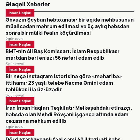
Əlaqəli Xəbərlər
İnsan Haqları
Əhvazın Şeyban həbsxanası: bir əqidə məhbusunun
müalicədən məhrum edilməsi və üç aylıq həbsdən
sonra bir mülki fəalın köçürülməsi
2 gün əvvəl
İnsan Haqları
BMT-nin Ali Baş Komissarı: İslam Respublikası
martdan bəri ən azı 56 nəfəri edam edib
3 gün əvvəl
İnsan Haqları
Bir neçə İnstaqram istorisinə görə «məharibə»
ittihamı: 23 yaşlı tələbə Nəcmə Əmini edam
təhlükəsi ilə üz-üzədir
3 gün əvvəl
İnsan Haqları
İran İnsan Haqları Təşkilatı: Məlkəşahdakı etirazçı,
həbsdə olan Mehdi Rövşəni işgəncə altında edam
cəzasına məhkum edilib
4 gün əvvəl
İnsan Haqları
Dörd azərbaycanlı fəal cəmi 40 il təzirati həbs