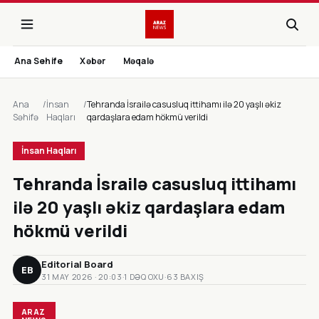
Ana Sehife
Xəbər
Məqalə
Ana
/
İnsan
/
Tehranda İsrailə casusluq ittihamı ilə 20 yaşlı əkiz
Səhifə
Haqları
qardaşlara edam hökmü verildi
İnsan Haqları
Tehranda İsrailə casusluq ittihamı
ilə 20 yaşlı əkiz qardaşlara edam
hökmü verildi
Editorial Board
EB
31 MAY 2026 · 20:03
·
1 DƏQ OXU
·
63 BAXIŞ
ARAZ