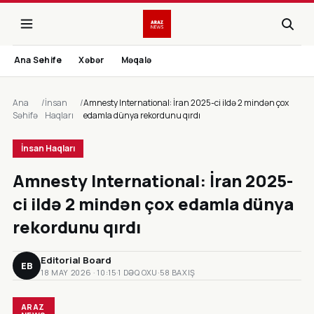
Ana Sehife
Xəbər
Məqalə
Ana
/
İnsan
/
Amnesty International: İran 2025-ci ildə 2 mindən çox
Səhifə
Haqları
edamla dünya rekordunu qırdı
İnsan Haqları
Amnesty International: İran 2025-
ci ildə 2 mindən çox edamla dünya
rekordunu qırdı
Editorial Board
EB
18 MAY 2026 · 10:15
·
1 DƏQ OXU
·
58 BAXIŞ
ARAZ