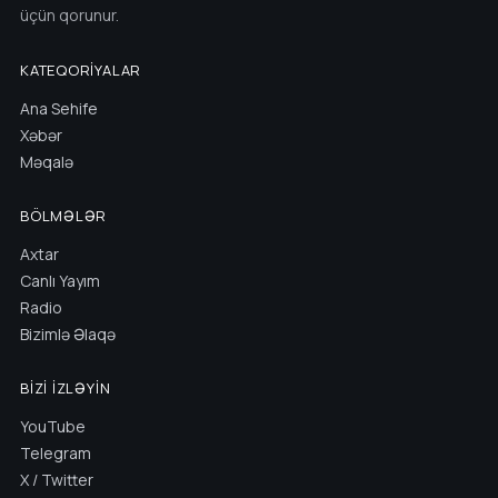
üçün qorunur.
KATEQORIYALAR
Ana Sehife
Xəbər
Məqalə
BÖLMƏLƏR
Axtar
Canlı Yayım
Radio
Bizimlə Əlaqə
BIZI İZLƏYIN
YouTube
Telegram
X / Twitter