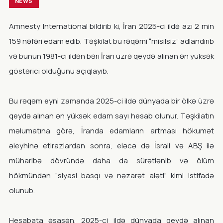
NEWS
Amnesty International bildirib ki, İran 2025-ci ildə azı 2 min
159 nəfəri edam edib. Təşkilat bu rəqəmi “misilsiz” adlandırıb
və bunun 1981-ci ildən bəri İran üzrə qeydə alınan ən yüksək
göstərici olduğunu açıqlayıb.
Bu rəqəm eyni zamanda 2025-ci ildə dünyada bir ölkə üzrə
qeydə alınan ən yüksək edam sayı hesab olunur. Təşkilatın
məlumatına görə, İranda edamların artması hökumət
əleyhinə etirazlardan sonra, eləcə də İsrail və ABŞ ilə
müharibə dövründə daha da sürətlənib və ölüm
hökmündən “siyasi basqı və nəzarət aləti” kimi istifadə
olunub.
Hesabata əsasən, 2025-ci ildə dünyada qeydə alınan