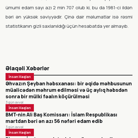
ümumi edam sayı azı 2 min 707 olub ki, bu da 1981-ci ildən
bəri ən yüksək səviyyədir. Çinə dair məlumatlar isə rəsmi
statistikanın gizli saxlanıldığı üçün hesabatda yer almayıb.
Əlaqəli Xəbərlər
İnsan Haqları
Əhvazın Şeyban həbsxanası: bir əqidə məhbusunun
müalicədən məhrum edilməsi və üç aylıq həbsdən
sonra bir mülki fəalın köçürülməsi
3 gün əvvəl
İnsan Haqları
BMT-nin Ali Baş Komissarı: İslam Respublikası
martdan bəri ən azı 56 nəfəri edam edib
3 gün əvvəl
İnsan Haqları