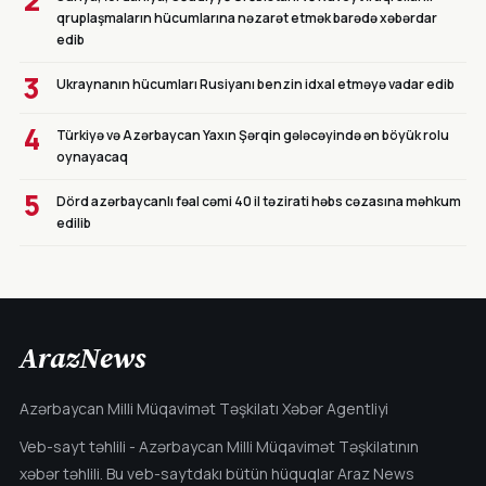
2
qruplaşmaların hücumlarına nəzarət etmək barədə xəbərdar
edib
3
Ukraynanın hücumları Rusiyanı benzin idxal etməyə vadar edib
4
Türkiyə və Azərbaycan Yaxın Şərqin gələcəyində ən böyük rolu
oynayacaq
5
Dörd azərbaycanlı fəal cəmi 40 il təzirati həbs cəzasına məhkum
edilib
ArazNews
Azərbaycan Milli Müqavimət Təşkilatı Xəbər Agentliyi
Veb-sayt təhlili - Azərbaycan Milli Müqavimət Təşkilatının
xəbər təhlili. Bu veb-saytdakı bütün hüquqlar Araz News