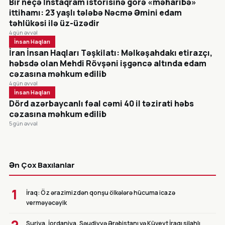
Bir neçə İnstaqram istorisinə görə «məharibə»
ittihamı: 23 yaşlı tələbə Nəcmə Əmini edam
təhlükəsi ilə üz-üzədir
4 gün əvvəl
İnsan Haqları
İran İnsan Haqları Təşkilatı: Məlkəşahdakı etirazçı,
həbsdə olan Mehdi Rövşəni işgəncə altında edam
cəzasına məhkum edilib
4 gün əvvəl
İnsan Haqları
Dörd azərbaycanlı fəal cəmi 40 il təzirati həbs
cəzasına məhkum edilib
5 gün əvvəl
CANLI
Ən Çox Baxılanlar
1
İraq: Öz ərazimizdən qonşu ölkələrə hücuma icazə
verməyəcəyik
Suriya, İordaniya, Səudiyyə Ərəbistanı və Küveyt İraqı silahlı