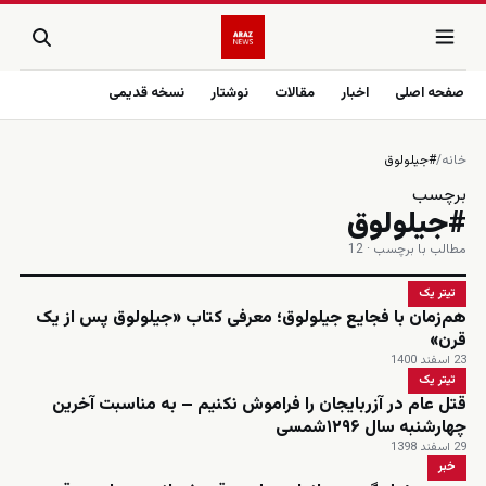
صفحه اصلی
اخبار
مقالات
نوشتار
نسخه قدیمی
خانه
/
#جیلولوق
برچسب
#جیلولوق
مطالب با برچسب · 12
تیتر یک
هم‌زمان با فجایع جیلولوق؛ معرفی کتاب «جیلولوق پس از یک
قرن»
23 اسفند 1400
تیتر یک
قتل عام در آزربایجان را فراموش نکنیم – به مناسبت آخرین
چهارشنبه سال ۱۲۹۶شمسی
29 اسفند 1398
خبر