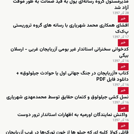
مدیرمسئول گروه رسانه‌ای یول به قید ضمانت به طور موقت
آزاد شد
28 آذر 1397
خبر
افشای همکاری محمد شهریاری با رسانه های گروه تروریستی
پ‌ک‌ک
17 آذر 1397
خبر
کدخوانی سخنرانی استاندار غیر بومی آزربایجان غربی - ارسلان
بیگی
16 آذر 1397
خبر
کتاب «آزربایجان در جنگ جهانی اول یا حوادث جیلولوق» +
دانلود فایل PDF
16 آذر 1397
خبر
نسل کشی جیلولوق و کتمان حقایق توسط محمدمهدی شهریاری
16 آذر 1397
خبر
واکنش نمایندگان اورمیه به اظهارات استاندار ترور دوست
16 آذر 1397
خبر
قانلی کولا کلبه ای که جیلو ها از خون تورک‌ها در غرب آزربایجان