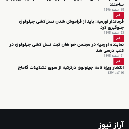
ساختند
15 اسفند 1396
خبر
فرماندار اورمیه: باید از فراموش شدن نسل‌کشی جیلولوق
جلوگیری کرد
23 اسفند 1395
خبر
نماینده اورمیه در مجلس خواهان ثبت نسل کشی جیلولوق در
کتب درسی شد
21 اسفند 1395
خبر
انتشار ویژه نامه جیلولوق درترکیه از سوی تشکیلات گاماج
10 آبان 1394
زنده
آراز نیوز