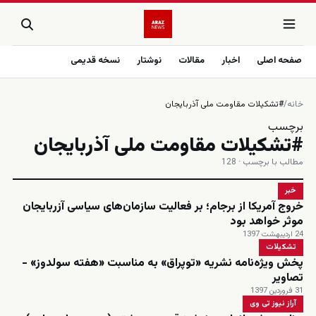
صفحه اصلی
اخبار
مقالات
نوشتار
نسخه قدیمی
خانه
/
#تشکیلات مقاومت ملی آذربایجان
برچسب
#تشکیلات مقاومت ملی آذربایجان
مطالب با برچسب · 128
خبر
خروج آمریکا از برجام؛ بر فعالیت سازمان‌های سیاسی آزربایجان
موثر خواهد بود
24 اردیبهشت 1397
تشکیلات
پخش ویژه‌نامه نشریه «توپراق» به مناسبت «هفته سولدوز» -
تصاویر
31 فروردین 1397
آراز نیوز تی وی