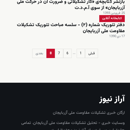
بازنشر کتابچه‌ی «کار تشکیلاتی و ضرورت آن در حرکت ملی
آزربایجان» از سوی آ.م.د.ت
25 فروردین 1393
کتابخانه آنلاین
دفتر تئوریک شماره (۲) - سلسه مباحث تئوریک تشکیلات
مقاومت ملی آزربایجان
17 دی 1390
…
قبلی
1
6
7
8
بعدی
زنده
آراز نیوز
ارگان خبری تشکیلات مقاومت ملی آزربایجان
وبسایت خبری - تحلیل تشکیلات مقاومت ملی آزربایجان. تمامی