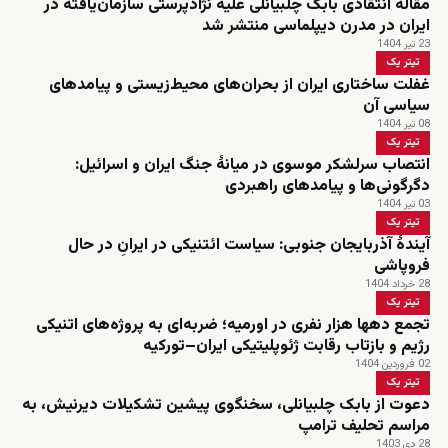
مقاله‌ انتقادی بابک چلبیانلی علیه نژادپرستی سازمان‌یافته در
ایران در مدرن دیپلماسی منتشر شد
23 تیر 1404
تیتر یک
غفلت ساختاری ایران از بحران‌های محیط‌زیستی و پیامدهای
سیاسی آن
08 تیر 1404
تیتر یک
انتصاب سرلشکر موسوی در میانهٔ جنگ ایران و اسرائیل:
دگرگونی‌ها و پیامدهای راهبردی
03 تیر 1404
تیتر یک
آیندهٔ آذربایجان جنوبی: سیاست ائتنیکی در ایرانِ در حال
فروپاشی
28 خرداد 1404
تیتر یک
تجمع دهها هزار نفری در اورمیه؛ ضربه‌ای به پروژه‌های اتنیکی
رژیم و بازتاب رقابت ژئوپلیتیکی ایران–تورکیه
02 فروردین 1404
تیتر یک
دعوت از بابک چلبیانلی، سخنگوی پیشین تشکیلات دیرنیش، به
مراسم تحلیف ترامپ
28 دی 1403