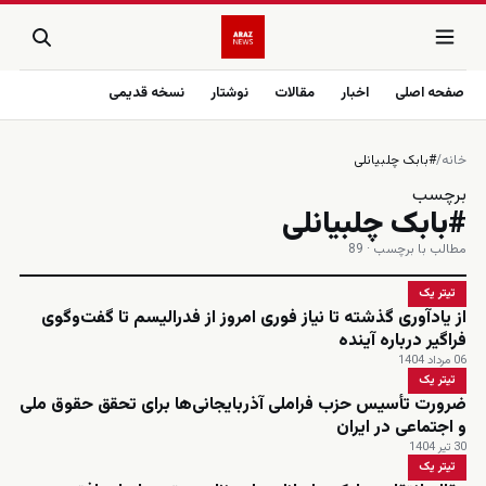
صفحه اصلی
اخبار
مقالات
نوشتار
نسخه قدیمی
خانه
/
#بابک چلبیانلی
برچسب
#بابک چلبیانلی
مطالب با برچسب · 89
تیتر یک
از یادآوری گذشته تا نیاز فوری امروز از فدرالیسم تا گفت‌وگوی
فراگیر درباره آینده
06 مرداد 1404
تیتر یک
ضرورت تأسیس حزب فراملی آذربایجانی‌ها برای تحقق حقوق ملی
و اجتماعی در ایران
30 تیر 1404
تیتر یک