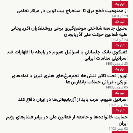
تیتر یک
از ممنوعیت قطع برق تا استخراج بیت‌کوین در مراکز نظامی
29 آذر 1403
تیتر یک
تحلیل جامعه‌شناختی موضع‌گیری برخی روشنفکران آذربایجانی
علیه فعالین حرکت ملی آذربایجان
23 آبان 1403
تیتر یک
گفتگوی بابک چلبیانلی با اسرائیل هیوم در رابطه با اظهارات ضد
اسرائیلی مقامات ایرانی
23 فروردین 1403
تیتر یک
نوروز تحت تاثیر تنش‌ها: تخم‌مرغ‌های هنری تبریز با نمادهای
تورکی، قربانی حملات پانفارس‌ها
05 فروردین 1403
تیتر یک
اسرائیل هیوم: غرب باید از آزربایجانی‌ها در ایران دفاع کند
06 بهمن 1402
تیتر یک
حمایت خانواده‌ها و جامعه از فعالین ملی در برابر فشارهای رژیم
ایران
02 بهمن 1402