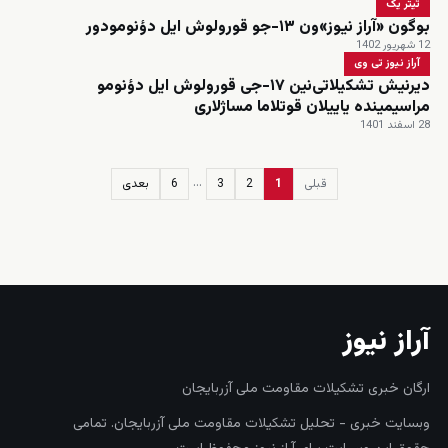
تیتر یک
بوگون «آراز نیوز»ون ۱۳-جو قورولوش ایل دؤنومودور
12 شهریور 1402
آراز نیوز تی وی
دیرنیش تشکیلاتی‌نین ۱۷-جی قورولوش ایل دؤنومو
مراسیمینده یاییلان قوتلاما مساژلاری
28 اسفند 1401
…
قبلی
1
2
3
6
بعدی
زنده
آراز نیوز
ارگان خبری تشکیلات مقاومت ملی آزربایجان
وبسایت خبری - تحلیل تشکیلات مقاومت ملی آزربایجان. تمامی