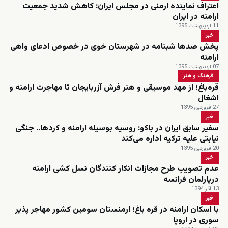
اعتراف نماینده ارمنی در مجلس ایران: کاهش شدید جمعیت
ارامنه در ایران
11 اردیبهشت 1395
خبر
پخش صدها شبنامه در شهرستان خوی در خصوص ادعای واهی
ارامنه
07 اردیبهشت 1395
فرهنگ و هنر
قره‌باغ؛ از مهد موسیقی و هنر فرش آزربایجان تا مهاجرت ارامنه و
اشغال
27 فروردین 1395
خبر
سفیر سابق ایران در باکو: روسیه بوسیله ارامنه و کردها.. جنگی
نیابتی علیه ترکیه اداره می‌کند
20 فروردین 1395
خبر
عدم تصویب طرح مجازات انکار کنندگان نسل کشی ارامنه
درپارلمان فرانسه
13 آذر 1394
خبر
با اسکان ارامنه در قره باغ؛ ارمنستان سومین کشور مهاجر پذیر
سوری در اروپا