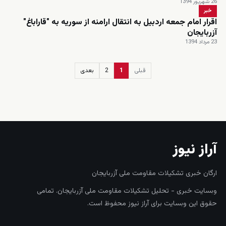
26 شهریور 1394
خبر
اقرار امام جمعه اردبیل به انتقال ارامنه از سوریه به "قاراباغ"
آزربایجان
23 مرداد 1394
قبلی
1
2
بعدی
زنده
آراز نیوز
ارگان خبری تشکیلات مقاومت ملی آزربایجان
وبسایت خبری - تحلیل تشکیلات مقاومت ملی آزربایجان. تمامی
حقوق این وبسایت برای آراز نیوز محفوظ است.