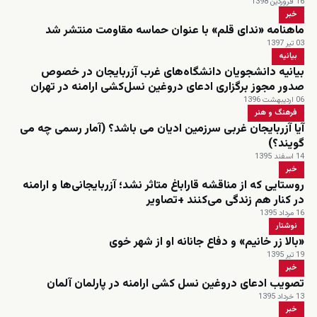
16 فروردین 1398
خبر
ماهنامه «ندای قلم» با عنوان حماسه مقاومت منتشر شد
03 تیر 1397
بیانیه
بیانیه دانشجویان دانشگاه‌های غرب آزربایجان در خصوص
صدور مجوز برگزاری ادعای دروغین نسل‌کشی ارامنه در تهران
06 اردیبهشت 1396
فرهنگ و هنر
آیا آزربایجان غربی سرزمین ادیان می باشد؟ (آمار رسمی چه می
گویند؟)
14 اسفند 1395
خبر
روستایی که از مناقشه قاراباغ متاثر نشد؛ آزربایجانی‌ها و ارامنه
در کنار هم زندگی می‌کنند +تصاویر
16 مرداد 1395
نوشتار
«بالا زر خانیم» و دفاع جانانه او از شهر خوی
19 تیر 1395
خبر
تصویب ادعای دروغین نسل کشی ارامنه در پارلمان آلمان
13 خرداد 1395
خبر