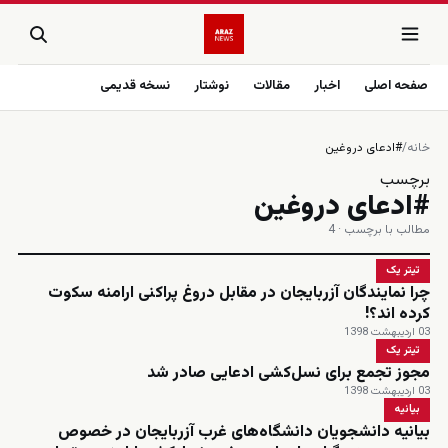
صفحه اصلی
اخبار
مقالات
نوشتار
نسخه قدیمی
خانه
/
#ادعای دروغین
برچسب
#ادعای دروغین
مطالب با برچسب · 4
تیتر یک
چرا نمایندگان آزربایجان در مقابل دروغ پراکنی ارامنه سکوت
کرده اند؟!
03 اردیبهشت 1398
تیتر یک
مجوز تجمع برای نسل‌کشی ادعایی صادر شد
03 اردیبهشت 1398
بیانیه
بیانیه دانشجویان دانشگاه‌های غرب آزربایجان در خصوص