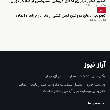
صدور مجوز برگزاری ادعای دروغین نسل‌کشی ارامنه در تهران
06 اردیبهشت 1396
خبر
تصویب ادعای دروغین نسل کشی ارامنه در پارلمان آلمان
13 خرداد 1395
زنده
آراز نیوز
ارگان خبری تشکیلات مقاومت ملی آزربایجان
وبسایت خبری - تحلیل تشکیلات مقاومت ملی آزربایجان. تمامی
حقوق این وبسایت برای آراز نیوز محفوظ است.
دسته‌بندی‌ها