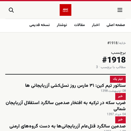
صفحه اصلی
اخبار
مقالات
نوشتار
نسخه قدیمی
خانه
/
#1918
برچسب
#1918
مطالب با برچسب · 3
تیتر یک
سناتور تیم کین: ۳۱ مارس روز نسل‌کشی آزربایجانی ها
08 اردیبهشت 1398
خبر
ضرب سکه در ترکیه به افتخار صدمین سالگرد استقلال آزربایجان
شمالی
04 خرداد 1397
خبر
صدمین سالگرد قتل‌عام آزربایجانی‌ها به دست گروه‌های ارمنی