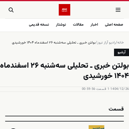
صفحه اصلی
اخبار
مقالات
نوشتار
نسخه قدیمی
خانه
/
رادیو آراز نیوز
/
آرشیو
‎⁨بولتن خبری ـ تحلیلی سه‌شنبه ۲۶ اسفند‌ماه
۱۴۰۴ خورشیدی⁩
1404/12/26
·
1 قسمت
·
00:59:56
قسمت