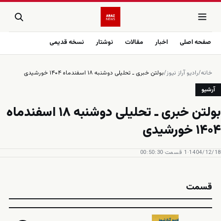
صفحه اصلی
اخبار
مقالات
نوشتار
نسخه قدیمی
خانه
/
رادیو آراز نیوز
/
آرشیو
‎⁨بولتن خبری ـ تحلیلی دوشنبه ۱۸ اسفند‌ماه
۱۴۰۴ خورشیدی⁩
1404/12/18
·
1 قسمت
·
00:50:30
قسمت