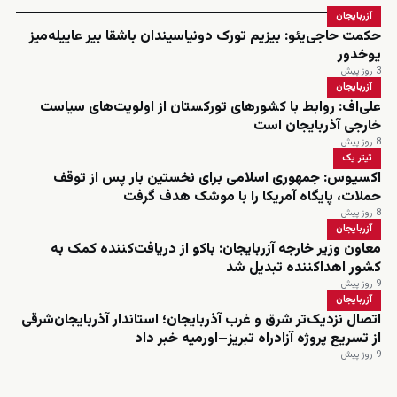
آزربایجان
حکمت حاجی‌یئو: بیزیم تورک دونیاسیندان باشقا بیر عاییله‌میز
یوخدور
3 روز پیش
آزربایجان
علی‌اف: روابط با کشورهای تورکستان از اولویت‌های سیاست
خارجی آذربایجان است
8 روز پیش
تیتر یک
اکسیوس: جمهوری اسلامی برای نخستین بار پس از توقف
حملات، پایگاه آمریکا را با موشک هدف گرفت
8 روز پیش
آزربایجان
معاون وزیر خارجه آزربایجان: باکو از دریافت‌کننده کمک به
کشور اهداکننده تبدیل شد
9 روز پیش
آزربایجان
اتصال نزدیک‌تر شرق و غرب آذربایجان؛ استاندار آذربایجان‌شرقی
از تسریع پروژه آزادراه تبریز–اورمیه خبر داد
9 روز پیش