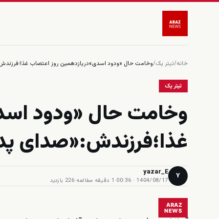
خانه
/
تیتر یک
/
وخامت حال «ودود اسدی»دریازدهمین روز اعتصاب غذا؛فرزندش:
تیتر یک
وخامت حال «ودود اسد
غذا؛فرزندش:«صدای پدر
yazar_E
Y
1404/08/17 · 00:36
·
1 دقیقه مطالعه
·
226 بازدید
ARAZ
NEWS