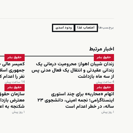
برچسب‌ها:
اعتصاب غذا
ودود اسدی
اخبار مرتبط
حقوق بشر
حقوق بشر
زندان شیبان اهواز: محرومیت درمانی یک
کمیسر عالی ح
زندانی عقیدتی و انتقال یک فعال مدنی پس
از سه ماه بازداشت
نفر را اعدام 
4 ساعت پیش
14 ساعت پیش
حقوق بشر
حقوق بشر
اتهام «محاربه» برای چند استوری
سازمان حقوق 
اینستاگرامی؛ نجمه امینی، دانشجوی ۲۳
معترض بازدا
ساله، در خطر اعدام است
شکنجه به اع
۱ روز پیش
۱ روز پیش