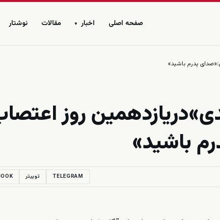
صفحه اصلی
اخبار
مقالات
نوشتار
▾
«صدای پدرم باشید»
ی»دریازدهمین روز اعتصا
م باشید»
TELEGRAM
توییتر
BOOK