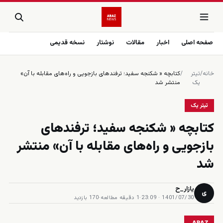
صفحه اصلی
اخبار
مقالات
نوشتار
نسخه قدیمی
خانه
/
تیتر
/
کتابچه « شکنجه سفید؛ ترفندهای بازجویی و راه‌های مقابله با آن»
یک
منتشر شد
تیتر یک
کتابچه « شکنجه سفید؛ ترفندهای
بازجویی و راه‌های مقابله با آن» منتشر
شد
یازار_ح
ی
1401/07/30 · 23:09
·
1 دقیقه مطالعه
·
170 بازدید
ARAZ