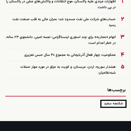
۱
اظهارات مرندی علیه پاکستان، موج انتقادات و واکنش‌های منفی در پاکستان را
در پی داشت
۲
حساب‌های شرکت ملی نفت مسدود شد؛ بحران مالی به قلب صنعت نفت
رسید
۳
اتهام «محاربه» برای چند استوری اینستاگرامی؛ نجمه امینی، دانشجوی ۲۳ ساله،
در خطر اعدام است
۴
محکومیت چهار فعال آذربایجانی به مجموع ۴۰ سال حبس تعزیری
۵
هشدار سوریه، اردن، عربستان، و کویت به عراق در مورد مهار حملات
شبه‌نظامیان
برچسب‌ها
شکنجه سفید