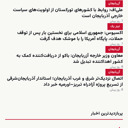
آزربایجان
علی‌اف: روابط با کشورهای تورکستان از اولویت‌های سیاست
خارجی آذربایجان است
7 روز پیش
تیتر یک
اکسیوس: جمهوری اسلامی برای نخستین بار پس از توقف
حملات، پایگاه آمریکا را با موشک هدف گرفت
7 روز پیش
آزربایجان
معاون وزیر خارجه آزربایجان: باکو از دریافت‌کننده کمک به
کشور اهداکننده تبدیل شد
8 روز پیش
آزربایجان
اتصال نزدیک‌تر شرق و غرب آذربایجان؛ استاندار آذربایجان‌شرقی
از تسریع پروژه آزادراه تبریز–اورمیه خبر داد
8 روز پیش
زنده
پربازدیدترین اخبار