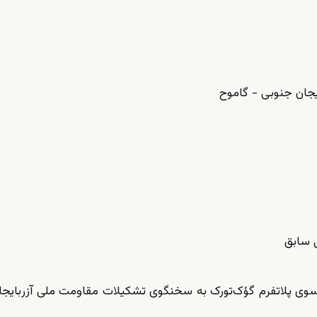
یجان جنوبی - گاموح
ی سابق
سوی پلاتفرم گؤک‌تورک به سخنگوی تشکیلات مقاومت ملی آزربایجا