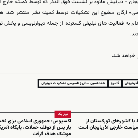
ان - دیرنیش علاوه بر نشست فوق الذکر که توسط کمیته خارج ا
ریه «دیرنیش سسی» ارگان مطبوع این تشکیلات توسط کمینه نشر منتشر شد.
م به فعالیت های تبلیغی گسترده، از جمله دیوارنویسی و پخش تر
ند.
ر خواهد شد.
ذربایجان
گاموح
هفدهمین سالروز تاسیسی تشکیلات دیرنیش
تیتر یک
ط با کشورهای تورکستان از
اکسیوس: جمهوری اسلامی برای نخ
سیاست خارجی آذربایجان است
بار پس از توقف حملات، پایگاه آمریکا 
موشک هدف گرفت