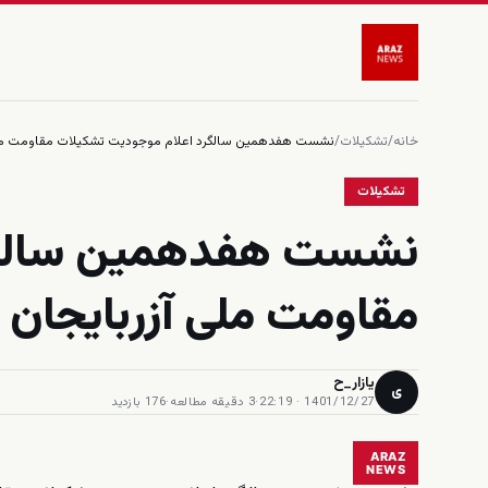
خانه
/
تشکیلات
/
نشست هفدهمین سالگرد اعلام موجودیت تشکیلات مقاومت ملی آ
تشکیلات
نشست هفدهمین سالگر
مقاومت ملی آزربایجان د
یازار_ح
ی
1401/12/27 · 22:19
·
3 دقیقه مطالعه
·
176 بازدید
ARAZ
NEWS