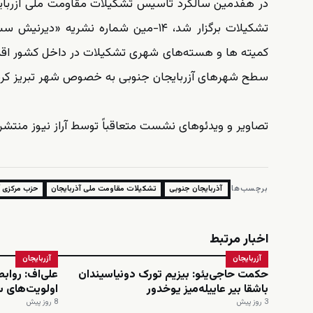
در هفدمین سالگرد تاسیس تشکیلات مقاومت ملی آزربایج
تشکیلات برگزار شد، ۱۴-مین شماره نش
کمیته ها و هسته‌های شهری تشکیلات در داخل کشور اقدا
سطح شهرهای آزربایجان جنوبی به خصوص شهر تبریز کرد
تصاویر و ویدئوهای نشست متعاقباً توسط آراز نیوز منتش
برچسب‌ها:
آذربایجان جنوبی
تشکیلات مقاومت ملی آذربایجان
حزب مرکزی آ
اخبار مرتبط
آزربایجان
آزربایجان
حکمت حاجی‌یئو: بیزیم تورک دونیاسیندان
علی‌اف: رواب
باشقا بیر عاییله‌میز یوخدور
اولویت‌های 
3 روز پیش
8 روز پیش