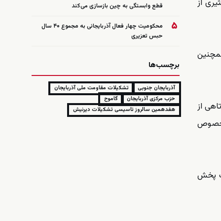
یری از
قطع وابستگی به چین بازسازی می‌کند
۵
محکومیت چهار فعال آذربایجانی به مجموع ۴۰ سال
حبس تعزیری
مچنین
برچسب‌ها
آذربایجان جنوبی
تشکیلات مقاومت ملی آذربایجان
حزب مرکزی آذربایجان
گاموح
اهی از
هفدهمین سالروز تاسیسی تشکیلات دیرنیش
ر خصوص
نشست پخش