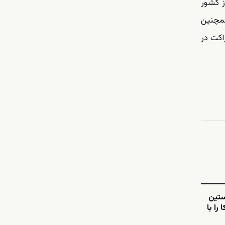
ز کشور
 همچنین
اکت در
ستین
را با