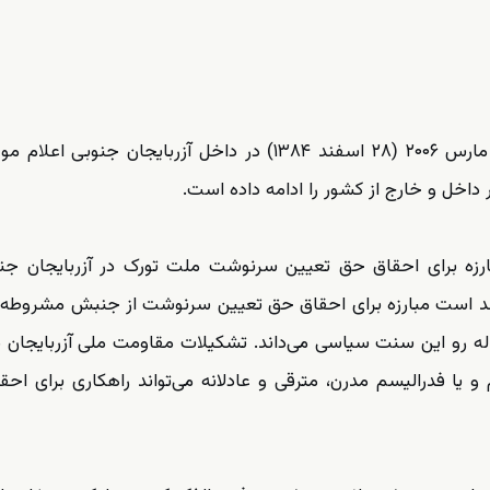
شایان ذکر است تشکیلات مقاومت ملی آزربایجان در ۱۹ مارس ۲۰۰۶ (۲۸ اسفند ۱۳۸۴) در داخل آزربایجان ج
رزه برای احقاق حق تعیین سرنوشت ملت تورک در آزربایجان جن
عتقد است مبارزه برای احقاق حق تعیین سرنوشت از جنبش مشروطه 
باله رو این سنت سیاسی می‌داند. تشکیلات مقاومت ملی آزربایجان 
ده است کنفدرالسیم و یا فدرالیسم مدرن، مترقی و عادلانه می‌تواند راهکاری برای 