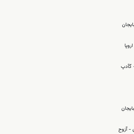
ایجان
روپا
 گآدپ
ایجان
- آزوح