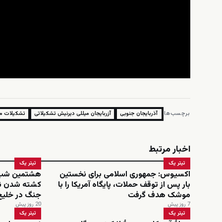
برچسب‌ها:
آذربایجان جنوبی
آزربایجان میللی دیرنیش تشکیلاتی
تشکیلات مق
اخبار مرتبط
تیتر یک
تیتر یک
اکسیوس: جمهوری اسلامی برای نخستین
هشتمین شب حم
بار پس از توقف حملات، پایگاه آمریکا را با
کشته شدن نظ
موشک هدف گرفت
جنگ در خلیج
7 روز پیش
20 روز پیش
تیتر یک
تیتر یک