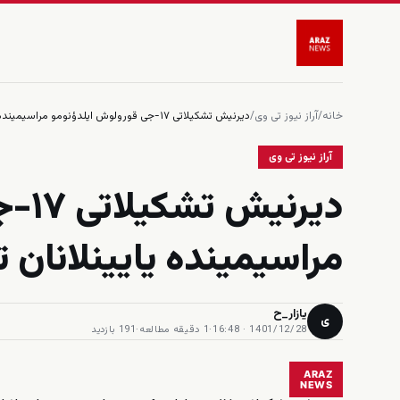
خانه
/
آراز نیوز تی وی
/
دیرنیش تشکیلاتی ۱۷-جی قورولوش ایلدؤنومو مراسیمینده یایینلانان تانیتیم ویدئوسو
آراز نیوز تی وی
دیرن
مراسیمینده یایینلانان 
یازار_ح
ی
1401/12/28 · 16:48
·
1 دقیقه مطالعه
·
191 بازدید
ARAZ
NEWS