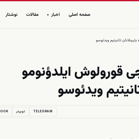
صفحه اصلی
اخبار
مقالات
نوشتار
▾
یش تشکیلاتی ۱۷-جی قورولوش ایلدؤنومو
تانیتیم ویدئوسو
TELEGRAM
توییتر
BOOK