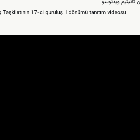
ş Təşkilatının 17-ci quruluş il dönümü tanıtım videosu