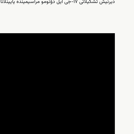
دیرنیش تشکیلاتی ۱۷-جی ایل دؤنومو مراسیمینده یایینلانان تانیتیم ویدئوسو