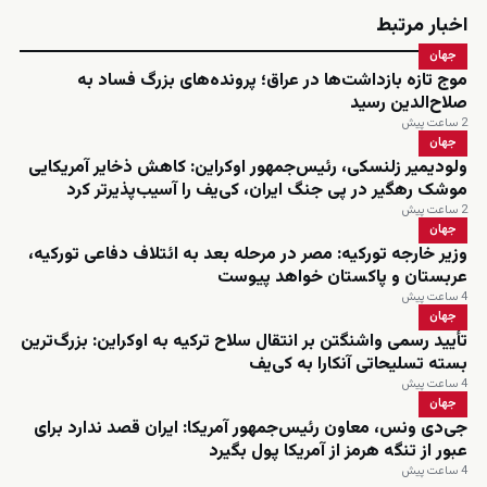
اخبار مرتبط
جهان
موج تازه بازداشت‌ها در عراق؛ پرونده‌های بزرگ فساد به
صلاح‌الدین رسید
2 ساعت پیش
جهان
ولودیمیر زلنسکی، رئیس‌جمهور اوکراین: کاهش ذخایر آمریکایی
موشک رهگیر در پی جنگ ایران، کی‌یف را آسیب‌پذیرتر کرد
2 ساعت پیش
جهان
وزیر خارجه تورکیه: مصر در مرحله بعد به ائتلاف دفاعی تورکیه،
عربستان و پاکستان خواهد پیوست
4 ساعت پیش
جهان
تأیید رسمی واشنگتن بر انتقال سلاح ترکیه به اوکراین: بزرگ‌ترین
بسته تسلیحاتی آنکارا به کی‌یف
4 ساعت پیش
جهان
جی‌دی ونس، معاون رئیس‌جمهور آمریکا: ایران قصد ندارد برای
عبور از تنگه هرمز از آمریکا پول بگیرد
4 ساعت پیش