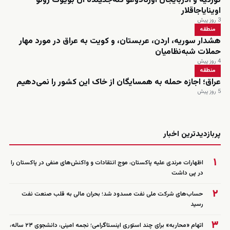
تورکیه و آذربایجان اورتادوغو گله‌جگینده ان بؤیوک رولو
اوینایاجاقلار
3 روز پیش
منطقه
هشدار سوریه، اردن، عربستان، و کویت به عراق در مورد مهار
حملات شبه‌نظامیان
4 روز پیش
منطقه
عراق؛ اجازه حمله به همسایگان از خاک این کشور را نمی‌دهیم
5 روز پیش
زنده
پربازدیدترین اخبار
۱
اظهارات مرندی علیه پاکستان، موج انتقادات و واکنش‌های منفی در پاکستان را
در پی داشت
۲
حساب‌های شرکت ملی نفت مسدود شد؛ بحران مالی به قلب صنعت نفت
رسید
۳
اتهام «محاربه» برای چند استوری اینستاگرامی؛ نجمه امینی، دانشجوی ۲۳ ساله،