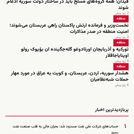
فیدان: همه گروه‌های مسلح باید در ساختار دولت سوریه ادغام
شوند
2 روز پیش
منطقه
نخست‌وزیر و فرمانده ارتش پاکستان راهی عربستان می‌شوند؛
امنیت منطقه در صدر مذاکرات
3 روز پیش
منطقه
تورکیه و آذربایجان اورتادوغو گله‌جگینده ان بؤیوک رولو
اوینایاجاقلار
4 روز پیش
منطقه
هشدار سوریه، اردن، عربستان، و کویت به عراق در مورد مهار
حملات شبه‌نظامیان
6 روز پیش
زنده
پربازدیدترین اخبار
۱
حساب‌های شرکت ملی نفت مسدود شد؛ بحران مالی به قلب صنعت نفت
رسید