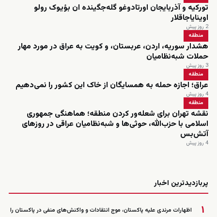
تورکیه و آذربایجان اورتادوغو گله‌جگینده ان بؤیوک رولو
اوینایاجاقلار
2 روز پیش
منطقه
هشدار سوریه، اردن، عربستان، و کویت به عراق در مورد مهار
حملات شبه‌نظامیان
3 روز پیش
منطقه
عراق؛ اجازه حمله به همسایگان از خاک این کشور را نمی‌دهیم
4 روز پیش
منطقه
نقشه تهران برای شعله‌ور کردن منطقه؛ هماهنگی جمهوری
اسلامی با حزب‌الله، حوثی‌ها و شبه‌نظامیان عراقی در روزهای
آتش‌بس
4 روز پیش
زنده
پربازدیدترین اخبار
۱
اظهارات مرندی علیه پاکستان، موج انتقادات و واکنش‌های منفی در پاکستان را