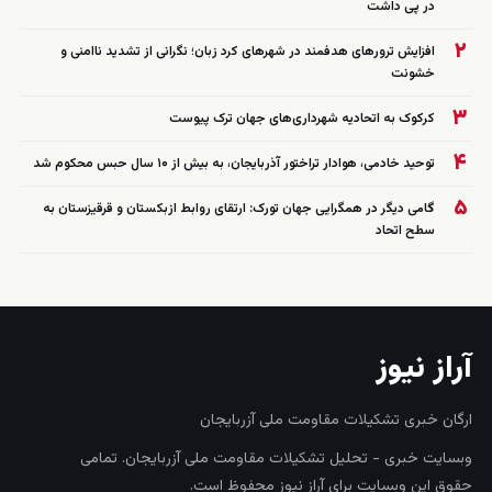
در پی داشت
۲
افزایش ترورهای هدفمند در شهرهای کرد زبان؛ نگرانی از تشدید ناامنی و
خشونت
۳
کرکوک به اتحادیه شهرداری‌های جهان ترک پیوست
۴
توحید خادمی، هوادار تراختور آذربایجان، به بیش از ۱۰ سال حبس محکوم شد
۵
گامی دیگر در همگرایی جهان تورک: ارتقای روابط ازبکستان و قرقیزستان به
سطح اتحاد
آراز نیوز
ارگان خبری تشکیلات مقاومت ملی آزربایجان
وبسایت خبری - تحلیل تشکیلات مقاومت ملی آزربایجان. تمامی
حقوق این وبسایت برای آراز نیوز محفوظ است.