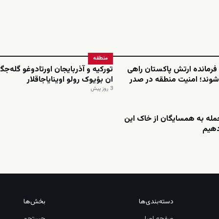
منطقه
فرمانده ارتش پاکستان راهی
تورکیه و آذربایجان اورتادوغو گله‌جگ
شوند؛ امنیت منطقه در صدر
ان بؤیوک رولو اوینایاجاقلار
3 روز پیش
حمله به همسایگان از خاک این
دهیم
دسته‌بندی‌ها
بخش‌ها