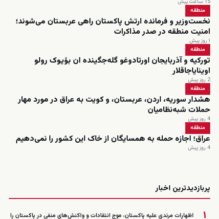
15 ساعت پیش
منطقه
نخست‌وزیر و فرمانده ارتش پاکستان راهی عربستان می‌شوند؛
امنیت منطقه در صدر مذاکرات
۱ روز پیش
منطقه
تورکیه و آذربایجان اورتادوغو گله‌جگینده ان بؤیوک رولو
اوینایاجاقلار
2 روز پیش
منطقه
هشدار سوریه، اردن، عربستان، و کویت به عراق در مورد مهار
حملات شبه‌نظامیان
4 روز پیش
منطقه
عراق؛ اجازه حمله به همسایگان از خاک این کشور را نمی‌دهیم
4 روز پیش
زنده
پربازدیدترین اخبار
۱
اظهارات مرندی علیه پاکستان، موج انتقادات و واکنش‌های منفی در پاکستان را