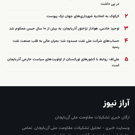
در پی داشت
۲
کرکوک به اتحادیه شهرداری‌های جهان ترک پیوست
۳
توحید خادمی، هوادار تراختور آذربایجان، به بیش از ۱۰ سال حبس محکوم شد
۴
حساب‌های شرکت ملی نفت مسدود شد؛ بحران مالی به قلب صنعت نفت
رسید
۵
علی‌اف: روابط با کشورهای تورکستان از اولویت‌های سیاست خارجی آذربایجان
است
آراز نیوز
ارگان خبری تشکیلات مقاومت ملی آزربایجان
وبسایت خبری - تحلیل تشکیلات مقاومت ملی آزربایجان. تمامی