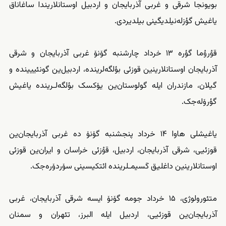
بویونجا شرقی و غربی آذربایجان و اردبیل اوستانلاریندا ساغاناق
یاغیش گؤزله‌نیلدیگینی بیلدیردی.
قۇرۇما گؤره ۱۳ خرداد چارشنبه گۆنۆ غربی آذربایجان و شرقی
آذربایجان اوستانلارینین قوزئی بؤلگه‌لرینده، اردبیل‌ین گونئییینده و
گیلان، مازندران ایله گولوستان‌ین یۆکسک بؤلگه‌لـرینده یاغیش
گؤرۆله‌جک.
یاغیشلی هاوا ۱۴ خرداد پنجشنبه گۆنۆ ده غربی آذربایجان‌ین
قوزئیی، شرقی آذربایجان، اردبیل، قۇزئی خراسان و ایران‌ین قوزئی
اوستانلارینین داغلیق کَسیمـلرینده ائتکیسینی سۆردۆره‌جک.
متئورولوژی، ۱۵ خرداد جومه گۆنۆ ایسه شرقی آذربایجان، غربی
آذربایجان‌ین قوزئیی، اردبیل ایله البرز، تئهران و سمنان