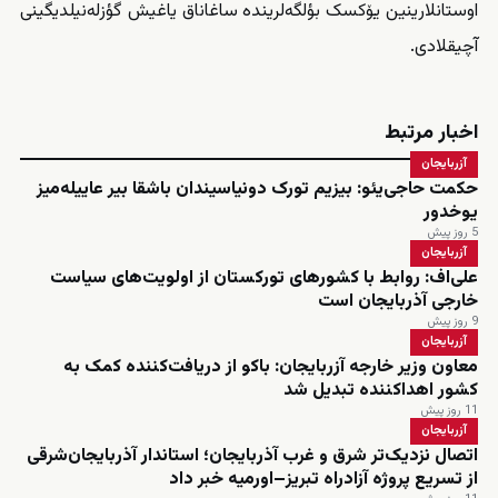
اوستانلارینین یۆکسک بؤلگه‌لرینده ساغاناق یاغیش گؤزله‌نیلدیگینی
آچیقلادی.
اخبار مرتبط
آزربایجان
حکمت حاجی‌یئو: بیزیم تورک دونیاسیندان باشقا بیر عاییله‌میز
یوخدور
5 روز پیش
آزربایجان
علی‌اف: روابط با کشورهای تورکستان از اولویت‌های سیاست
خارجی آذربایجان است
9 روز پیش
آزربایجان
معاون وزیر خارجه آزربایجان: باکو از دریافت‌کننده کمک به
کشور اهداکننده تبدیل شد
11 روز پیش
آزربایجان
اتصال نزدیک‌تر شرق و غرب آذربایجان؛ استاندار آذربایجان‌شرقی
از تسریع پروژه آزادراه تبریز–اورمیه خبر داد