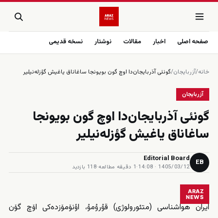
صفحه اصلی
اخبار
مقالات
نوشتار
نسخه قدیمی
خانه
/
آزربایجان
/
گونئی آذربایجان‌دا اوچ گون بویونجا ساغاناق یاغیش گؤزله‌نیلیر
آزربایجان
گونئی آذربایجان‌دا اوچ گون بویونجا
ساغاناق یاغیش گؤزله‌نیلیر
Editorial Board
EB
1405/03/12 · 14:08
·
1 دقیقه مطالعه
·
118 بازدید
ARAZ
NEWS
ایران هواشناسی (متئورولوژی) قۇرۇمۇ، اؤنۆمۆزدەکی اۆچ گۆن