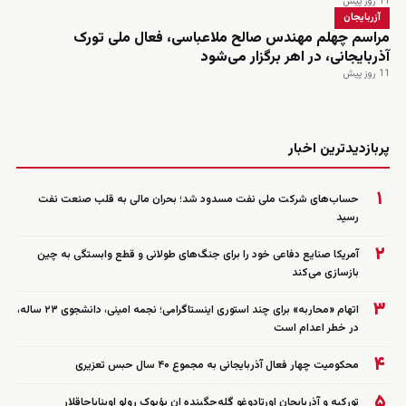
11 روز پیش
آزربایجان
مراسم چهلم مهندس صالح ملاعباسی، فعال ملی تورک
آذربایجانی، در اهر برگزار می‌شود
11 روز پیش
زنده
پربازدیدترین اخبار
۱
حساب‌های شرکت ملی نفت مسدود شد؛ بحران مالی به قلب صنعت نفت
رسید
۲
آمریکا صنایع دفاعی خود را برای جنگ‌های طولانی و قطع وابستگی به چین
بازسازی می‌کند
۳
اتهام «محاربه» برای چند استوری اینستاگرامی؛ نجمه امینی، دانشجوی ۲۳ ساله،
در خطر اعدام است
۴
محکومیت چهار فعال آذربایجانی به مجموع ۴۰ سال حبس تعزیری
۵
تورکیه و آذربایجان اورتادوغو گله‌جگینده ان بؤیوک رولو اوینایاجاقلار