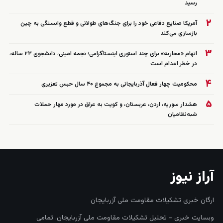
رسید
۲
آمریکا صنایع دفاعی خود را برای جنگ‌های طولانی و قطع وابستگی به چین
بازسازی می‌کند
۳
اتهام «محاربه» برای چند استوری اینستاگرامی؛ نجمه امینی، دانشجوی ۲۳ ساله،
در خطر اعدام است
۴
محکومیت چهار فعال آذربایجانی به مجموع ۴۰ سال حبس تعزیری
۵
هشدار سوریه، اردن، عربستان، و کویت به عراق در مورد مهار حملات
شبه‌نظامیان
آراز نیوز
ارگان خبری تشکیلات مقاومت ملی آزربایجان
وبسایت خبری - تحلیل تشکیلات مقاومت ملی آزربایجان. تمامی