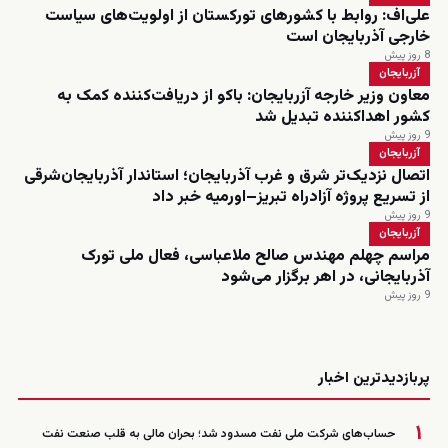
علی‌اف: روابط با کشورهای تورکستان از اولویت‌های سیاست
خارجی آذربایجان است
8 روز پیش
آزربایجان
معاون وزیر خارجه آزربایجان: باکو از دریافت‌کننده کمک به
کشور اهداکننده تبدیل شد
9 روز پیش
آزربایجان
اتصال نزدیک‌تر شرق و غرب آذربایجان؛ استاندار آذربایجان‌شرقی
از تسریع پروژه آزادراه تبریز–اورمیه خبر داد
9 روز پیش
آزربایجان
مراسم چهلم مهندس صالح ملاعباسی، فعال ملی تورک
آذربایجانی، در اهر برگزار می‌شود
9 روز پیش
زنده
پربازدیدترین اخبار
۱
حساب‌های شرکت ملی نفت مسدود شد؛ بحران مالی به قلب صنعت نفت