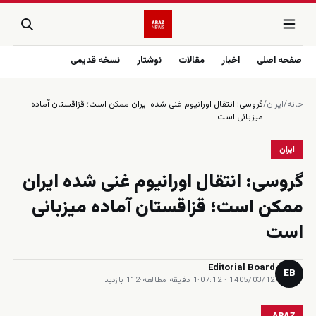
صفحه اصلی
اخبار
مقالات
نوشتار
نسخه قدیمی
خانه
/
ایران
/
گروسی: انتقال اورانيوم غنى شده ايران ممكن است؛ قزاقستان آماده
ميزبانى است
ایران
گروسی: انتقال اورانيوم غنى شده ايران
ممكن است؛ قزاقستان آماده ميزبانى
است
Editorial Board
EB
1405/03/12 · 07:12
·
1 دقیقه مطالعه
·
112 بازدید
ARAZ