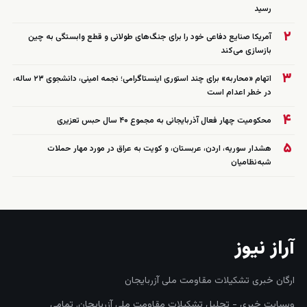
رسید
۲
آمریکا صنایع دفاعی خود را برای جنگ‌های طولانی و قطع وابستگی به چین
بازسازی می‌کند
۳
اتهام «محاربه» برای چند استوری اینستاگرامی؛ نجمه امینی، دانشجوی ۲۳ ساله،
در خطر اعدام است
۴
محکومیت چهار فعال آذربایجانی به مجموع ۴۰ سال حبس تعزیری
۵
هشدار سوریه، اردن، عربستان، و کویت به عراق در مورد مهار حملات
شبه‌نظامیان
آراز نیوز
ارگان خبری تشکیلات مقاومت ملی آزربایجان
وبسایت خبری - تحلیل تشکیلات مقاومت ملی آزربایجان. تمامی