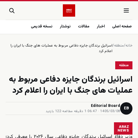
صفحه اصلی
اخبار
مقالات
نوشتار
نسخه قدیمی
خانه
/
منطقه
/
اسرائيل برندگان جايزه دفاعى مربوط به عمليات هاى جنگ با ايران را
اعلام كرد
منطقه
اسرائيل برندگان جايزه دفاعى مربوط به
عمليات هاى جنگ با ايران را اعلام كرد
Editorial Board
EB
1405/03/08 · 06:47
·
1 دقیقه مطالعه
·
122 بازدید
ARAZ
NEWS
وزیر دفاع اسرائیل برندگان جایزه دفاعی سال ۲۰۲۶ را معرفی کرد؛