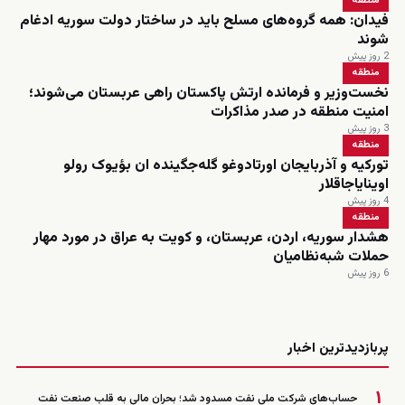
منطقه
فیدان: همه گروه‌های مسلح باید در ساختار دولت سوریه ادغام
شوند
2 روز پیش
منطقه
نخست‌وزیر و فرمانده ارتش پاکستان راهی عربستان می‌شوند؛
امنیت منطقه در صدر مذاکرات
3 روز پیش
منطقه
تورکیه و آذربایجان اورتادوغو گله‌جگینده ان بؤیوک رولو
اوینایاجاقلار
4 روز پیش
منطقه
هشدار سوریه، اردن، عربستان، و کویت به عراق در مورد مهار
حملات شبه‌نظامیان
6 روز پیش
زنده
پربازدیدترین اخبار
۱
حساب‌های شرکت ملی نفت مسدود شد؛ بحران مالی به قلب صنعت نفت