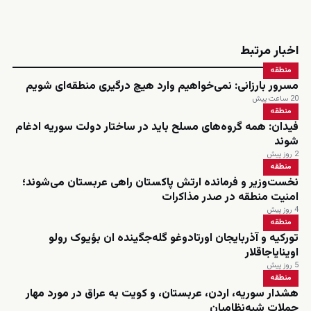
اخبار مرتبط
منطقه
مسرور بارزانی: نمی‌خواهیم وارد هیچ درگیری منطقه‌ای شویم
20 ساعت پیش
منطقه
فیدان: همه گروه‌های مسلح باید در ساختار دولت سوریه ادغام
شوند
2 روز پیش
منطقه
نخست‌وزیر و فرمانده ارتش پاکستان راهی عربستان می‌شوند؛
امنیت منطقه در صدر مذاکرات
4 روز پیش
منطقه
تورکیه و آذربایجان اورتادوغو گله‌جگینده ان بؤیوک رولو
اوینایاجاقلار
5 روز پیش
منطقه
هشدار سوریه، اردن، عربستان، و کویت به عراق در مورد مهار
حملات شبه‌نظامیان