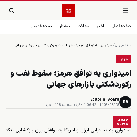
صفحه اصلی
اخبار
مقالات
نوشتار
نسخه قدیمی
خانه
/
جهان
/
اميدوارى به توافق هرمز؛ سقوط نفت و ركوردشكنى بازارهاى جهانى
جهان
اميدوارى به توافق هرمز؛ سقوط نفت و
ركوردشكنى بازارهاى جهانى
Editorial Board
EB
1405/03/08 · 06:42
·
1 دقیقه مطالعه
·
108 بازدید
ARAZ
NEWS
امیدواری به دستیابی ایران و آمریکا به توافقی برای بازگشایی تنگه