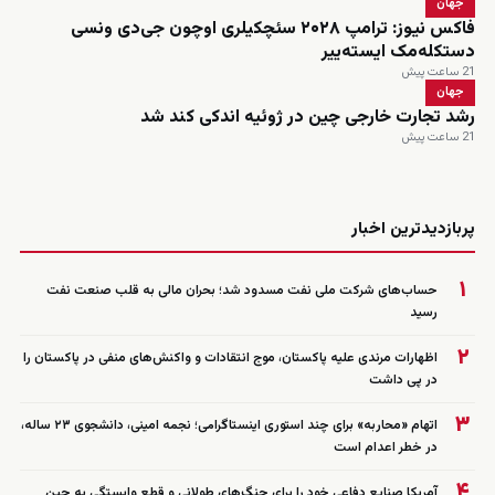
جهان
فاکس نیوز: ترامپ ۲۰۲۸ سئچکیلری اوچون جی‌دی ونسی
دستکله‌مک ایسته‌ییر
21 ساعت پیش
جهان
رشد تجارت خارجی چین در ژوئیه اندکی کند شد
21 ساعت پیش
زنده
پربازدیدترین اخبار
۱
حساب‌های شرکت ملی نفت مسدود شد؛ بحران مالی به قلب صنعت نفت
رسید
۲
اظهارات مرندی علیه پاکستان، موج انتقادات و واکنش‌های منفی در پاکستان را
در پی داشت
۳
اتهام «محاربه» برای چند استوری اینستاگرامی؛ نجمه امینی، دانشجوی ۲۳ ساله،
در خطر اعدام است
۴
آمریکا صنایع دفاعی خود را برای جنگ‌های طولانی و قطع وابستگی به چین