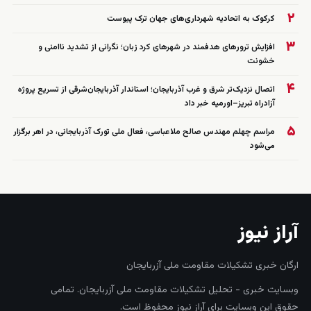
۲
کرکوک به اتحادیه شهرداری‌های جهان ترک پیوست
۳
افزایش ترورهای هدفمند در شهرهای کرد زبان؛ نگرانی از تشدید ناامنی و
خشونت
۴
اتصال نزدیک‌تر شرق و غرب آذربایجان؛ استاندار آذربایجان‌شرقی از تسریع پروژه
آزادراه تبریز–اورمیه خبر داد
۵
مراسم چهلم مهندس صالح ملاعباسی، فعال ملی تورک آذربایجانی، در اهر برگزار
می‌شود
آراز نیوز
ارگان خبری تشکیلات مقاومت ملی آزربایجان
وبسایت خبری - تحلیل تشکیلات مقاومت ملی آزربایجان. تمامی
حقوق این وبسایت برای آراز نیوز محفوظ است.