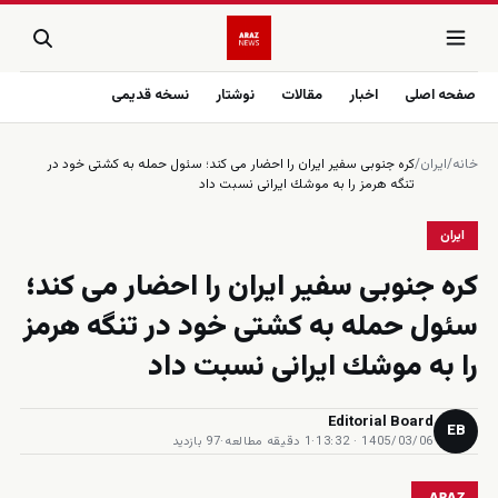
صفحه اصلی
اخبار
مقالات
نوشتار
نسخه قدیمی
خانه
/
ایران
/
كره جنوبى سفير ايران را احضار مى كند؛ سئول حمله به كشتى خود در
تنگه هرمز را به موشك ايرانى نسبت داد
ایران
كره جنوبى سفير ايران را احضار مى كند؛
سئول حمله به كشتى خود در تنگه هرمز
را به موشك ايرانى نسبت داد
Editorial Board
EB
1405/03/06 · 13:32
·
1 دقیقه مطالعه
·
97 بازدید
ARAZ