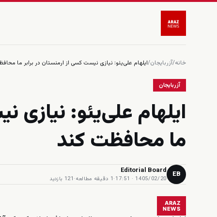
خانه
/
آزربایجان
/
ایلهام علی‌یئو: نیازی نیست کسی از ارمنستان در برابر ما محاف
آزربایجان
ایلهام علی‌یئو: نیازی ن
ما محافظت کند
Editorial Board
EB
1405/02/20 · 17:51
·
1 دقیقه مطالعه
·
121 بازدید
ARAZ
NEWS