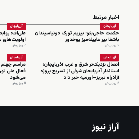
اخبار مرتبط
آزربایجان
آزربایجان
حکمت حاجی‌یئو: بیزیم تورک دونیاسیندان
علی‌اف: رواب
باشقا بیر عاییله‌میز یوخدور
اولویت‌های 
2 روز پیش
7 روز پیش
آزربایجان
آزربایجان
اتصال نزدیک‌تر شرق و غرب آذربایجان؛
مراسم چهلم 
استاندار آذربایجان‌شرقی از تسریع پروژه
فعال ملی تورک
آزادراه تبریز–اورمیه خبر داد
می‌شود
8 روز پیش
8 روز پیش
آراز نیوز