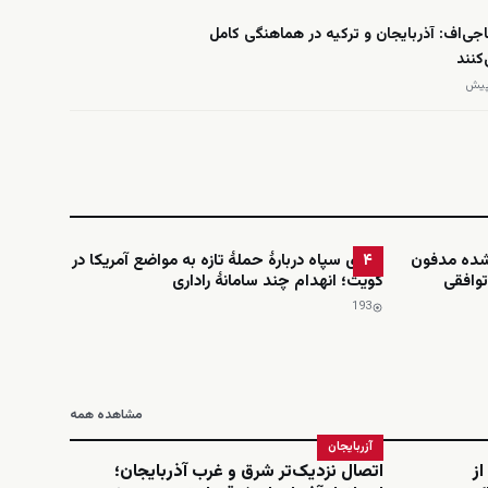
‌اف: آذربایجان و ترکیه در هماهنگی کامل
کنند
‌شده مدفون
ادعای سپاه دربارهٔ حملهٔ تازه به مواضع آمریکا در
۴
توافقی
کویت؛ انهدام چند سامانهٔ راداری
193
مشاهده همه
آزربایجان
از
اتصال نزدیک‌تر شرق و غرب آذربایجان؛