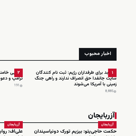
اخبار محبوب
خبر بد برای طرفداران رژیم: ثبت نام کنندگان
مجتبی خامنه‌
۲
۱
سایت جانفدا حق انصراف ندارند و راهی جنگ
ترامپ و دعوت
زمینی با آمریکا می‌شوند
191
8٬885
آزربایجان
آزربایجان
آزربایجان
حکمت حاجی‌یئو: بیزیم تورک دونیاسیندان
علی‌اف: روا