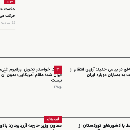
جهان
حکمت حاجی
حرکت می‌
23 ساعت پیش
ای در پیامی جدید: آرزوی انتقام از
آمریکا خواستار تحویل اورانیوم غنی
۳
 به بمباران دوباره ایران
ایران شد؛ مقام آمریکایی: بدون آن 
نیست
176
آزربایجان
بط با کشورهای تورکستان از
معاون وزیر خارجه آزربایجان: باکو 