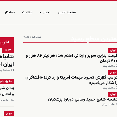
صفحه اصلی
اخبار
مقالات
نوشتار
▾
 کمترین سطح رسید
مشاهده همه
زنده
آخرین
جهان
ایران
نتانیا
قیمت بنزین سوپر وارداتی اعلام شد؛ هر لیتر ۸۴ هزار و
۶۰ تومان
ایران ا
اعت پیش
14 ساعت پیش
جهان
رامپ گزارش کمبود مهمات آمریکا را رد کرد؛ «افشاگران
حقوق بشر
ا شکار می‌کنیم»
زندان شیب
اعت پیش
و انتقال 
ایران
شبیه شنیع حمید رسایی درباره پزشکیان
14 ساعت پیش
اعت پیش
جهان