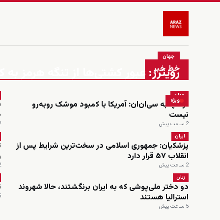
جهان
خط خبر
رویترز: عبور کشتی‌ها از تنگه هرمز به
جهان
ویژه
ترامپ به سی‌ان‌ان: آمریکا با کمبود موشک روبه‌رو
نیست
۰
2 ساعت پیش
2 س
ایران
پزشکیان: جمهوری اسلامی در سخت‌ترین شرایط پس از
ت
انقلاب ۵۷ قرار دارد
ر
2 ساعت پیش
2 س
زنان
دو دختر ملی‌پوشی که به ایران برنگشتند، حالا شهروند
ت
استرالیا هستند
5 س
5 ساعت پیش