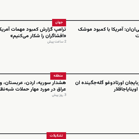
جهان
‌ان‌ان: آمریکا با کمبود موشک
ترامپ گزارش کمبود مهمات آمریکا 
ت
«افشاگران را شکار می‌کنیم»
2 ساعت پیش
منطقه
بایجان اورتادوغو گله‌جگینده ان
هشدار سوریه، اردن، عربستان، و
وینایاجاقلار
عراق در مورد مهار حملات شبه‌نظا
3 روز پیش
تشکیلات