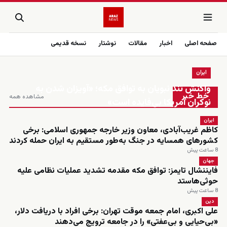
صفحه اصلی
اخبار
مقالات
نوشتار
نسخه قدیمی
ایران
زنده
واکنش تند نبویان به توافق مکه؛ «آویزان شدن به
خط خبر
مشاهده همه
نوکران آمریکا بی‌فایده است»
ایران
کاظم غریب‌آبادی، معاون وزیر خارجه جمهوری اسلامی: برخی
کشورهای همسایه در جنگ به‌طور مستقیم به ایران حمله کردند
8 ساعت پیش
جهان
فایننشال تایمز: توافق مکه مقدمه تشدید عملیات نظامی علیه
حوثی‌هاستد
8 ساعت پیش
دین
علی اکبری، امام جمعه موقت تهران: برخی افراد با دریافت دلار،
«بی‌حیایی و بی‌عفتی» را در جامعه ترویج می‌دهند