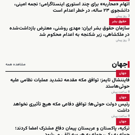
اتهام «محاربه» برای چند استوری اینستاگرامی؛ نجمه امینی،
دانشجوی ۲۳ ساله، در خطر اعدام است
3 روز پیش
حقوق بشر
سازمان حقوق بشر ایران: مهدی روشنی، معترض بازداشت‌شده
در ملکشاهی، زیر شکنجه به اعدام محکوم شد
3 روز پیش
جهان
مشاهده همه
جهان
فایننشال تایمز: توافق مکه مقدمه تشدید عملیات نظامی علیه
حوثی‌هاستد
8 ساعت پیش
جهان
رئیس دولت حوثی‌ها: توافق دفاعی مکه هیچ تأثیری نخواهد
داشت
8 ساعت پیش
جهان
ترکیه، پاکستان و عربستان پیمان دفاع مشترک امضا کردند؛
حمله به یکی، حمله به هر سه تلقی می‌شود