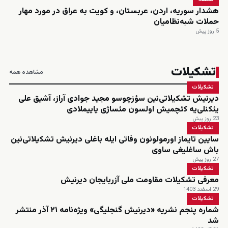
هشدار سوریه، اردن، عربستان، و کویت به عراق در مورد مهار
حملات شبه‌نظامیان
5 روز پیش
تشکیلات
مشاهده همه
تشکیلات
دیرنیش تشکیلاتی‌نین سؤزچوسو مجید جوادی آراز، آشیق علی
یئکنلی‌یه کئچمیش اولسون مئساژی یاییملادی
23 روز پیش
تشکیلات
سایین تایماز اورمولونون وفاتی ایله باغلی دیرنیش تشکیلاتی‌نین
باش ساغلیغی ساوی
27 روز پیش
تشکیلات
معرفی تشکیلات مقاومت ملی آزربایجان دیرنیش
29 اسفند 1403
تشکیلات
شماره پنجم نشریه «دیرنیش گنجلیگی» ویژه‌نامه ۲۱ آذر منتشر
شد