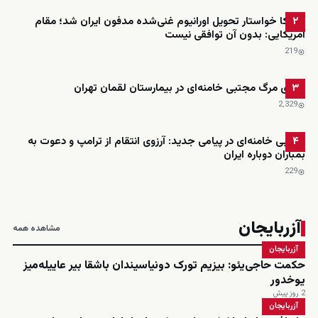
آمریکا خواستار تحویل اورانیوم غنی‌شده مدفون ایران شد؛ مقام
۲
آمریکایی: بدون آن توافقی نیست
219
ادعای مرگ مجتبی خامنه‌ای در بیمارستان لقمان تهران
۳
2٬329
مجتبی خامنه‌ای در پیامی جدید: آرزوی انتقام از ترامپ و دعوت به
۴
بمباران دوباره ایران
229
آزربایجان
مشاهده همه
آزربایجان
حکمت حاجی‌یئو: بیزیم تورک دونیاسیندان باشقا بیر عاییله‌میز
یوخدور
2 روز پیش
آزربایجان