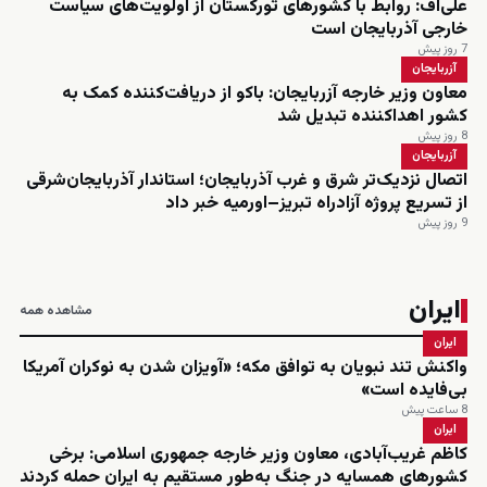
علی‌اف: روابط با کشورهای تورکستان از اولویت‌های سیاست
خارجی آذربایجان است
7 روز پیش
آزربایجان
معاون وزیر خارجه آزربایجان: باکو از دریافت‌کننده کمک به
کشور اهداکننده تبدیل شد
8 روز پیش
آزربایجان
اتصال نزدیک‌تر شرق و غرب آذربایجان؛ استاندار آذربایجان‌شرقی
از تسریع پروژه آزادراه تبریز–اورمیه خبر داد
9 روز پیش
ایران
مشاهده همه
ایران
واکنش تند نبویان به توافق مکه؛ «آویزان شدن به نوکران آمریکا
بی‌فایده است»
8 ساعت پیش
ایران
کاظم غریب‌آبادی، معاون وزیر خارجه جمهوری اسلامی: برخی
کشورهای همسایه در جنگ به‌طور مستقیم به ایران حمله کردند