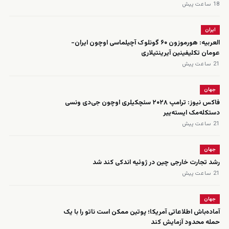
18 ساعت پیش
ایران
العربیه: هورموزون ۶۰ گونلوک آچیلماسی اوچون ایران-
عومان تکلیفینین آیرینتیلاری
21 ساعت پیش
جهان
فاکس نیوز: ترامپ ۲۰۲۸ سئچکیلری اوچون جی‌دی ونسی
دستکله‌مک ایسته‌ییر
21 ساعت پیش
جهان
رشد تجارت خارجی چین در ژوئیه اندکی کند شد
21 ساعت پیش
جهان
آماده‌باش اطلاعاتی آمریکا؛ پوتین ممکن است ناتو را با یک
حمله محدود آزمایش کند