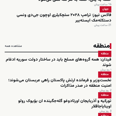
16 ساعت پیش
جهان
فاکس نیوز: ترامپ ۲۰۲۸ سئچکیلری اوچون جی‌دی ونسی
دستکله‌مک ایسته‌ییر
21 ساعت پیش
منطقه
مشاهده همه
منطقه
فیدان: همه گروه‌های مسلح باید در ساختار دولت سوریه ادغام
شوند
۱ روز پیش
منطقه
نخست‌وزیر و فرمانده ارتش پاکستان راهی عربستان می‌شوند؛
امنیت منطقه در صدر مذاکرات
2 روز پیش
منطقه
تورکیه و آذربایجان اورتادوغو گله‌جگینده ان بؤیوک رولو
اوینایاجاقلار
3 روز پیش
منطقه