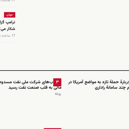
17 ساعت پیش
جهان
ترامپ گزا
شکار می‌ک
17 ساعت پیش
بارهٔ حملهٔ تازه به مواضع آمریکا در
حساب‌های شرکت ملی نفت مسدود 
۳
 چند سامانهٔ راداری
مالی به قلب صنعت نفت رسید
46