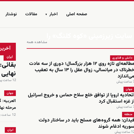
صفحه اصلی
اخبار
مقالات
نوشتار
▾
 سایت زیرزمینی «کوه کلنگ» را
مشاهده همه
زنده
آخرین
ایران
دانش و فناوری
بقائی:
مطالعه‌ای تازه روی ۱۲ هزار بزرگسال؛ دوری از سه عادت
خطرناک در میانسالی، زوال عقل را ۱۳ سال به تعقیب
نهایی
ی‌اندازد
12 ساعت پیش
اعت پیش
جهان
جهان
تحادیه اروپا از توافق خلع سلاح حماس و خروج اسرائیل
ز غزه استقبال کرد
العربیه: 
اعت پیش
مرحله نه
منطقه
12 ساعت پیش
یدان: همه گروه‌های مسلح باید در ساختار دولت
وریه ادغام شوند
ایران
 ساعت پیش