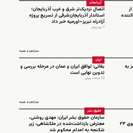
آزربایجان
از
اتصال نزدیک‌تر شرق و غرب آذربایجان؛
کننده
استاندار آذربایجان‌شرقی از تسریع پروژه
آزادراه تبریز–اورمیه خبر داد
7 روز پیش
مشاهده همه
ایران
 به
بقائی: توافق ایران و عمان در مرحله بررسی و
تدوین نهایی است
12 ساعت پیش
مشاهده همه
حقوق بشر
سازمان حقوق بشر ایران: مهدی روشنی،
اینستاگرامی؛ نجمه امینی، دانشجوی ۲۳
معترض بازداشت‌شده در ملکشاهی، زیر
شکنجه به اعدام محکوم شد