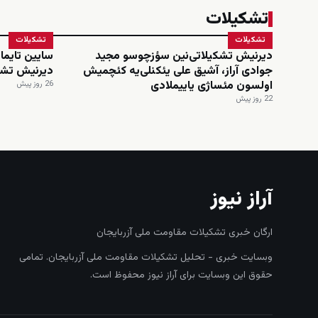
تشکیلات
تشکیلات
تشکیلات
دیرنیش تشکیلاتی‌نین سؤزچوسو مجید
سایین تایماز
جوادی آراز، آشیق علی یئکنلی‌یه کئچمیش
دیرنیش تشک
اولسون مئساژی یاییملادی
26 روز پیش
22 روز پیش
آراز نیوز
ارگان خبری تشکیلات مقاومت ملی آزربایجان
وبسایت خبری - تحلیل تشکیلات مقاومت ملی آزربایجان. تمامی
حقوق این وبسایت برای آراز نیوز محفوظ است.