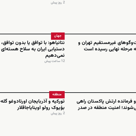
2 روز پیش
جهان
ت‌وگوهای غیرمستقیم تهران و
نتانیاهو: با توافق یا بدون توافق، 
ه مرحله نهایی رسیده است
دستیابی ایران به سلاح هسته‌ای ر
نمی‌دهیم
12 ساعت پیش
منطقه
 فرمانده ارتش پاکستان راهی
تورکیه و آذربایجان اورتادوغو گله
‌شوند؛ امنیت منطقه در صدر
بؤیوک رولو اوینایاجاقلار
2 روز پیش