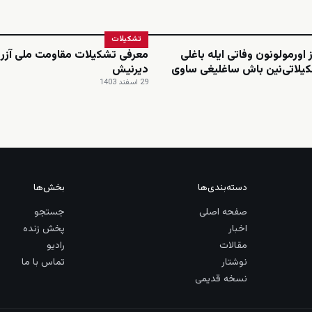
تشکیلات
 اورمولونون وفاتی ایله باغلی
معرفی تشکیلات مقاومت ملی آزرب
یلاتی‌نین باش ساغلیغی ساوی
دیرنیش
29 اسفند 1403
دسته‌بندی‌ها
بخش‌ها
صفحه اصلی
جستجو
اخبار
پخش زنده
مقالات
رادیو
نوشتار
تماس با ما
نسخه قدیمی