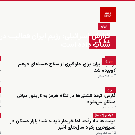
ایران
گزارش اسرائیلی: رژیم ایران فعالیت در
خط خبر
شتاب داده است
ایران
ویژه
ترامپ: ایران برای جلوگیری از سلاح هسته‌ای درهم
کوبیده شد
م
7 ساعت پیش
7 س
ایران
فارس: تردد کشتی‌ها در تنگه هرمز به کریدور میانی
ا
منتقل می‌شود
ا
7 ساعت پیش
7 س
گوندم (6727)
قیمت‌ها بالا رفت، اما خریدار ناپدید شد؛ بازار مسکن در
ف
عمیق‌ترین رکود سال‌های اخیر
س
12 ساعت پیش
12