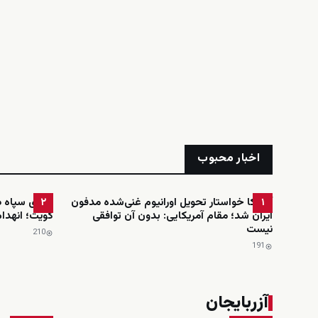
اخبار محبوب
آمریکا خواستار تحویل اورانیوم غنی‌شده مدفون
ادعای سپاه در
۲
۱
ایران شد؛ مقام آمریکایی: بدون آن توافقی
کویت؛ انهدام
نیست
210
191
آزربایجان