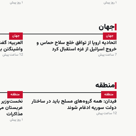
۱ روز پیش
۱ روز پیش
جهان
جهان
جهان
اتحادیه اروپا از توافق خلع سلاح حماس و
العربیه: گف
خروج اسرائیل از غزه استقبال کرد
واشینگتن ب
7 ساعت پیش
12 ساعت پیش
منطقه
منطقه
منطقه
فیدان: همه گروه‌های مسلح باید در ساختار
نخست‌وزیر و
دولت سوریه ادغام شوند
عربستان می
مذاکرات
12 ساعت پیش
۱ روز پیش