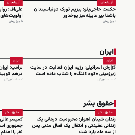
آزربایجان
آزربایجان
حکمت حاجی‌یئو: بیزیم تورک دونیاسیندان
علی‌اف: روا
باشقا بیر عاییله‌میز یوخدور
اولویت‌های
۱ روز پیش
6 روز پیش
ایران
ایران
ایران
گزارش اسرائیلی: رژیم ایران فعالیت در سایت
ترامپ: ایرا
زیرزمینی «کوه کلنگ» را شتاب داده است
درهم کوبید
7 ساعت پیش
7 ساعت پیش
حقوق بشر
حقوق بشر
حقوق بشر
زندان شیبان اهواز: محرومیت درمانی یک
کمیسر عالی
زندانی عقیدتی و انتقال یک فعال مدنی پس
از سه ماه بازداشت
نفر را اعدا