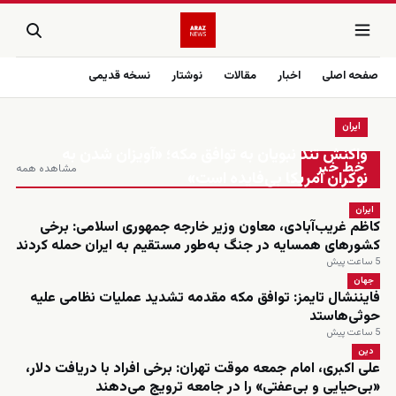
صفحه اصلی
اخبار
مقالات
نوشتار
نسخه قدیمی
ایران
زنده
واکنش تند نبویان به توافق مکه؛ «آویزان شدن به
خط خبر
مشاهده همه
نوکران آمریکا بی‌فایده است»
ایران
کاظم غریب‌آبادی، معاون وزیر خارجه جمهوری اسلامی: برخی
کشورهای همسایه در جنگ به‌طور مستقیم به ایران حمله کردند
5 ساعت پیش
جهان
فایننشال تایمز: توافق مکه مقدمه تشدید عملیات نظامی علیه
حوثی‌هاستد
5 ساعت پیش
دین
علی اکبری، امام جمعه موقت تهران: برخی افراد با دریافت دلار،
«بی‌حیایی و بی‌عفتی» را در جامعه ترویج می‌دهند