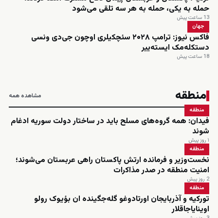
حمله به یکی، حمله به هر سه تلقی می‌شود
13 ساعت پیش
جهان
فاکس نیوز: ترامپ ۲۰۲۸ سئچکیلری اوچون جی‌دی ونسی
دستکله‌مک ایسته‌ییر
18 ساعت پیش
منطقه
مشاهده همه
منطقه
فیدان: همه گروه‌های مسلح باید در ساختار دولت سوریه ادغام
شوند
۱ روز پیش
منطقه
نخست‌وزیر و فرمانده ارتش پاکستان راهی عربستان می‌شوند؛
امنیت منطقه در صدر مذاکرات
2 روز پیش
منطقه
تورکیه و آذربایجان اورتادوغو گله‌جگینده ان بؤیوک رولو
اوینایاجاقلار