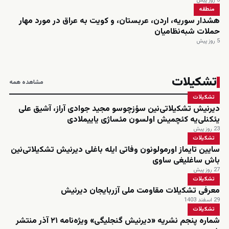
3 روز پیش
منطقه
هشدار سوریه، اردن، عربستان، و کویت به عراق در مورد مهار
حملات شبه‌نظامیان
5 روز پیش
تشکیلات
مشاهده همه
تشکیلات
دیرنیش تشکیلاتی‌نین سؤزچوسو مجید جوادی آراز، آشیق علی
یئکنلی‌یه کئچمیش اولسون مئساژی یاییملادی
23 روز پیش
تشکیلات
سایین تایماز اورمولونون وفاتی ایله باغلی دیرنیش تشکیلاتی‌نین
باش ساغلیغی ساوی
27 روز پیش
تشکیلات
معرفی تشکیلات مقاومت ملی آزربایجان دیرنیش
29 اسفند 1403
تشکیلات
شماره پنجم نشریه «دیرنیش گنجلیگی» ویژه‌نامه ۲۱ آذر منتشر