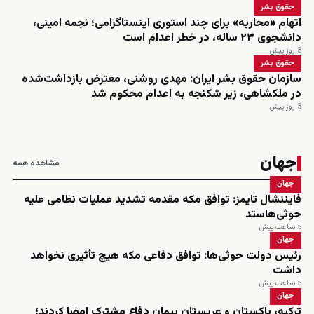
حقوق بشر
اتهام «محاربه» برای چند استوری اینستاگرامی؛ نجمه امینی،
دانشجوی ۲۳ ساله، در خطر اعدام است
3 روز پیش
حقوق بشر
سازمان حقوق بشر ایران: مهدی روشنی، معترض بازداشت‌شده
در ملکشاهی، زیر شکنجه به اعدام محکوم شد
3 روز پیش
جهان
مشاهده همه
جهان
فایننشال تایمز: توافق مکه مقدمه تشدید عملیات نظامی علیه
حوثی‌هاستد
5 ساعت پیش
جهان
رئیس دولت حوثی‌ها: توافق دفاعی مکه هیچ تأثیری نخواهد
داشت
5 ساعت پیش
جهان
ترکیه، پاکستان و عربستان پیمان دفاع مشترک امضا کردند؛