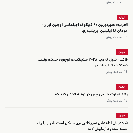
16 ساعت پیش
ایران
العربیه: هورموزون ۶۰ گونلوک آچیلماسی اوچون ایران-
عومان تکلیفینین آیرینتیلاری
18 ساعت پیش
جهان
فاکس نیوز: ترامپ ۲۰۲۸ سئچکیلری اوچون جی‌دی ونسی
دستکله‌مک ایسته‌ییر
18 ساعت پیش
جهان
رشد تجارت خارجی چین در ژوئیه اندکی کند شد
18 ساعت پیش
جهان
آماده‌باش اطلاعاتی آمریکا؛ پوتین ممکن است ناتو را با یک
حمله محدود آزمایش کند