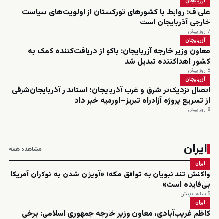
آزربایجان
علی‌اف: روابط با کشورهای تورکستان از اولویت‌های سیاست
خارجی آذربایجان است
7 روز پیش
آزربایجان
معاون وزیر خارجه آزربایجان: باکو از دریافت‌کننده کمک به
کشور اهداکننده تبدیل شد
8 روز پیش
آزربایجان
اتصال نزدیک‌تر شرق و غرب آذربایجان؛ استاندار آذربایجان‌شرقی
از تسریع پروژه آزادراه تبریز–اورمیه خبر داد
8 روز پیش
ایران
مشاهده همه
ایران
واکنش تند نبویان به توافق مکه؛ «آویزان شدن به نوکران آمریکا
بی‌فایده است»
5 ساعت پیش
ایران
کاظم غریب‌آبادی، معاون وزیر خارجه جمهوری اسلامی: برخی