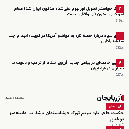
آمریکا خواستار تحویل اورانیوم غنی‌شده مدفون ایران شد؛ مقام
۲
آمریکایی: بدون آن توافقی نیست
218
ادعای سپاه دربارهٔ حملهٔ تازه به مواضع آمریکا در کویت؛ انهدام چند
۳
سامانهٔ راداری
232
مجتبی خامنه‌ای در پیامی جدید: آرزوی انتقام از ترامپ و دعوت به
۴
بمباران دوباره ایران
227
آزربایجان
مشاهده همه
آزربایجان
حکمت حاجی‌یئو: بیزیم تورک دونیاسیندان باشقا بیر عاییله‌میز
یوخدور
2 روز پیش