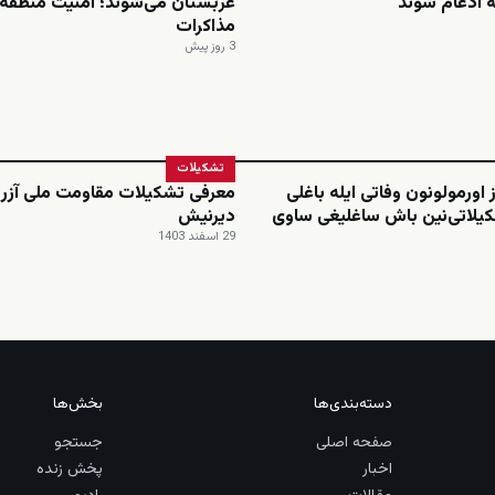
 ادغام شوند
عربستان می‌شوند؛ امنیت منطقه 
مذاکرات
3 روز پیش
تشکیلات
 اورمولونون وفاتی ایله باغلی
معرفی تشکیلات مقاومت ملی آزرب
یلاتی‌نین باش ساغلیغی ساوی
دیرنیش
29 اسفند 1403
دسته‌بندی‌ها
بخش‌ها
صفحه اصلی
جستجو
اخبار
پخش زنده