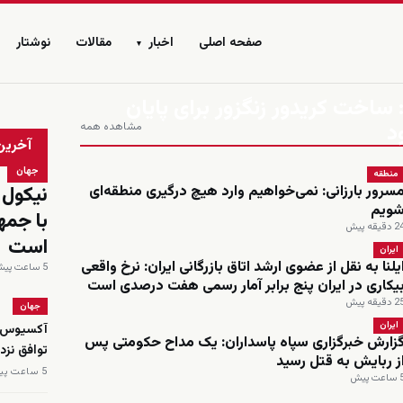
صفحه اصلی
اخبار
مقالات
نوشتار
▾
ساخت کریدور زنگزور برای پایان
د
مشاهده همه
زنده
آخرین
جهان
منطقه
نیکول 
سرور بارزانی: نمی‌خواهیم وارد هیچ درگیری منطقه‌ای
ویم
با جمه
 دقیقه پیش
است
ایران
یلنا به نقل از عضوی ارشد اتاق بازرگانی ایران: نرخ واقعی
5 ساعت پیش
یکاری در ایران پنج برابر آمار رسمی هفت درصدی است
 دقیقه پیش
جهان
ایران
آکسیوس: م
زارش خبرگزاری سپاه پاسداران: یک مداح حکومتی پس
توافق نز
ز ربایش به قتل رسید
5 ساعت پیش
اعت پیش