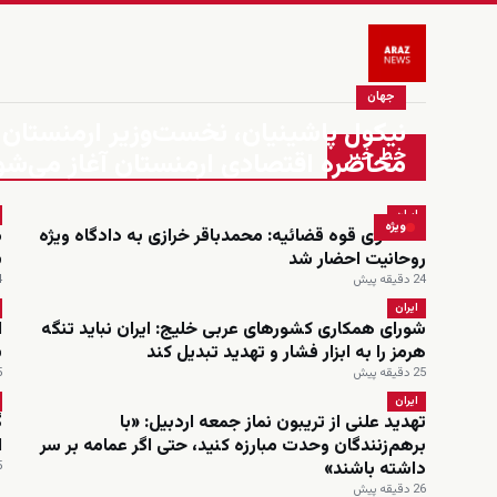
جهان
نیکول پاشینیان، نخست‌وزیر ارمنستان: 
خط خبر
محاصره اقتصادی ارمنستان آغاز می‌شو
ایران
ویژه
سخنگوی قوه قضائیه: محمدباقر خرازی به دادگاه ویژه
م
روحانیت احضار شد
ش
24 دقیقه پیش
24
ایران
شورای همکاری کشورهای عربی خلیج: ایران نباید تنگه
ا
هرمز را به ابزار فشار و تهدید تبدیل کند
ب
25 دقیقه پیش
25
ایران
تهدید علنی از تریبون نماز جمعه اردبیل: «با
گ
برهم‌زنندگان وحدت مبارزه کنید، حتی اگر عمامه بر سر
ا
داشته باشند»
5 س
26 دقیقه پیش