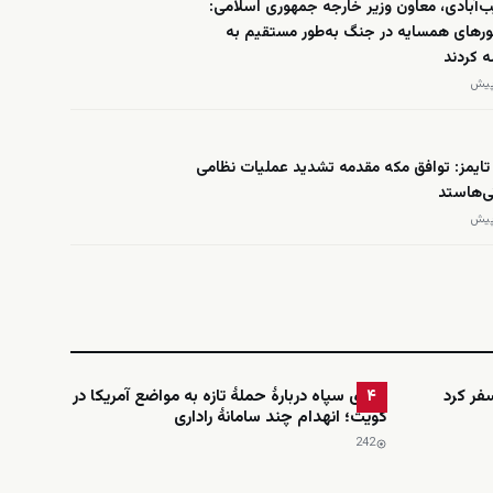
‌آبادی، معاون وزیر خارجه جمهوری اسلامی:
رهای همسایه در جنگ به‌طور مستقیم به
ه کردند
تایمز: توافق مکه مقدمه تشدید عملیات نظامی
ی‌هاستد
فر کرد
ادعای سپاه دربارهٔ حملهٔ تازه به مواضع آمریکا در
۴
کویت؛ انهدام چند سامانهٔ راداری
242