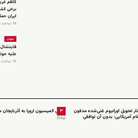
کاظم غریب
برخی کشو
ایران حمل
16 ساعت پیش
جهان
فایننشال 
علیه حوث
16 ساعت پیش
ار تحویل اورانیوم غنی‌شده مدفون
رئیس کمیسیون اروپا به آذربایجان س
۳
ام آمریکایی: بدون آن توافقی
255