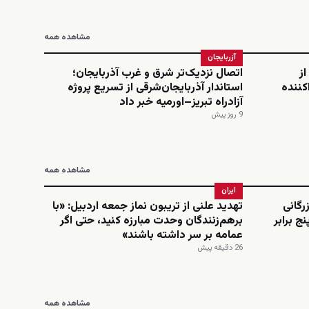
مشاهده همه
آزربایجان
از
اتصال نزدیک‌تر شرق و غرب آذربایجان؛
کننده
استاندار آذربایجان‌شرقی از تسریع پروژه
آزادراه تبریز–اورمیه خبر داد
9 روز پیش
مشاهده همه
ایران
رگانی
تهدید علنی از تریبون نماز جمعه اردبیل: «با
نج برابر
برهم‌زنندگان وحدت مبارزه کنید، حتی اگر
عمامه بر سر داشته باشند»
26 دقیقه پیش
مشاهده همه