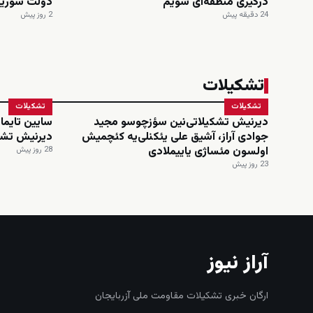
درگیری منطقه‌ای شویم
دولت سوریه
24 دقیقه پیش
2 روز پیش
تشکیلات
تشکیلات
تشکیلات
دیرنیش تشکیلاتی‌نین سؤزچوسو مجید
سایین تایماز
جوادی آراز، آشیق علی یئکنلی‌یه کئچمیش
دیرنیش تشک
اولسون مئساژی یاییملادی
28 روز پیش
23 روز پیش
آراز نیوز
ارگان خبری تشکیلات مقاومت ملی آزربایجان