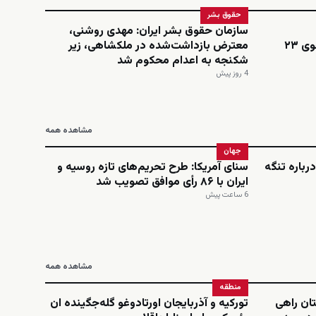
حقوق بشر
سازمان حقوق بشر ایران: مهدی روشنی،
اینستاگرامی؛ نجمه امینی، دانشجوی ۲۳
معترض بازداشت‌شده در ملکشاهی، زیر
شکنجه به اعدام محکوم شد
4 روز پیش
مشاهده همه
جهان
رباره تنگه
سنای آمریکا: طرح تحریم‌های تازه روسیه و
ایران با ۸۶ رأی موافق تصویب شد
6 ساعت پیش
مشاهده همه
منطقه
ان راهی
تورکیه و آذربایجان اورتادوغو گله‌جگینده ان