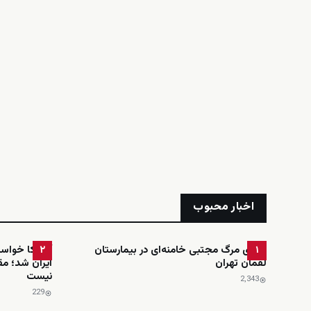
اخبار محبوب
ادعای مرگ مجتبی خامنه‌ای در بیمارستان
آمریکا خواست
۲
۱
لقمان تهران
ایران شد؛ مق
نیست
2٬343
229