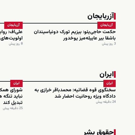
آزربایجان
آزربایجان
آزربایجان
حکمت حاجی‌یئو: بیزیم تورک دونیاسیندان
علی‌اف: روا
باشقا بیر عاییله‌میز یوخدور
اولویت‌های
3 روز پیش
8 روز پیش
ایران
ایران
ایران
سخنگوی قوه قضائیه: محمدباقر خرازی به
شورای همکا
دادگاه ویژه روحانیت احضار شد
نباید تنگه ه
تبدیل کند
24 دقیقه پیش
25 دقیقه پیش
حقوق بشر