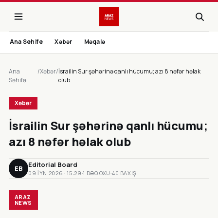
Ana Sehife
Xəbər
Məqalə
Ana
/
Xəbər
/
İsrailin Sur şəhərinə qanlı hücumu; azı 8 nəfər həlak
Səhifə
olub
Xəbər
İsrailin Sur şəhərinə qanlı hücumu;
azı 8 nəfər həlak olub
Editorial Board
EB
09 IYN 2026 · 15:29
·
1 DƏQ OXU
·
40 BAXIŞ
ARAZ
NEWS