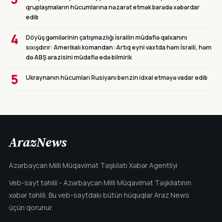
qruplaşmaların hücumlarına nəzarət etmək barədə xəbərdar
edib
4
Döyüş gəmilərinin çatışmazlığı İsrailin müdafiə qalxanını
sıxışdırır: Amerikalı komandan: Artıq eyni vaxtda həm İsraili, həm
də ABŞ ərazisini müdafiə edə bilmirik
5
Ukraynanın hücumları Rusiyanı benzin idxal etməyə vadar edib
ArazNews
Azərbaycan Milli Müqavimət Təşkilatı Xəbər Agentliyi
Veb-sayt təhlili - Azərbaycan Milli Müqavimət Təşkilatının
xəbər təhlili. Bu veb-saytdakı bütün hüquqlar Araz News
üçün qorunur.