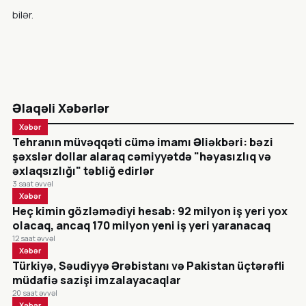
bilər.
Əlaqəli Xəbərlər
Xəbər
Tehranın müvəqqəti cümə imamı Əliəkbəri: bəzi
şəxslər dollar alaraq cəmiyyətdə "həyasızlıq və
əxlaqsızlığı" təbliğ edirlər
3 saat əvvəl
Xəbər
Heç kimin gözləmədiyi hesab: 92 milyon iş yeri yox
olacaq, ancaq 170 milyon yeni iş yeri yaranacaq
12 saat əvvəl
Xəbər
Türkiyə, Səudiyyə Ərəbistanı və Pakistan üçtərəfli
müdafiə sazişi imzalayacaqlar
20 saat əvvəl
Xəbər