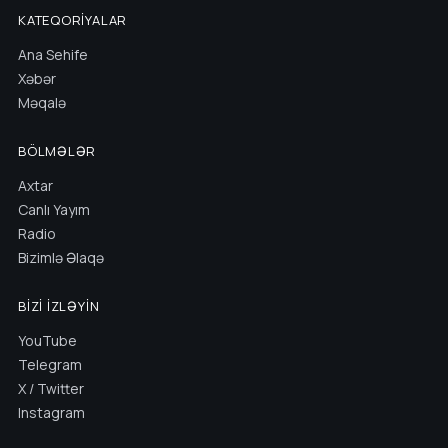
KATEQORIYALAR
Ana Sehife
Xəbər
Məqalə
BÖLMƏLƏR
Axtar
Canlı Yayım
Radio
Bizimlə Əlaqə
BIZI İZLƏYIN
YouTube
Telegram
X / Twitter
Instagram