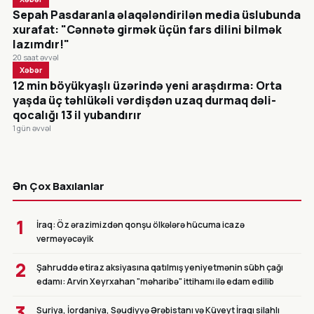
Sepah Pasdaranla əlaqələndirilən media üslubunda
xurafat: "Cənnətə girmək üçün fars dilini bilmək
lazımdır!"
20 saat əvvəl
Xəbər
12 min böyükyaşlı üzərində yeni araşdırma: Orta
yaşda üç təhlükəli vərdişdən uzaq durmaq dəli-
qocalığı 13 il yubandırır
1 gün əvvəl
CANLI
Ən Çox Baxılanlar
1
İraq: Öz ərazimizdən qonşu ölkələrə hücuma icazə
verməyəcəyik
2
Şahruddə etiraz aksiyasına qatılmış yeniyetmənin sübh çağı
edamı: Arvin Xeyrxahan "məharibə" ittihamı ilə edam edilib
3
Suriya, İordaniya, Səudiyyə Ərəbistanı və Küveyt İraqı silahlı