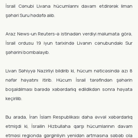
İsrail Cənubi Livana hücumlarını davam etdirərək liman
şəhəri Suru hədəfə alıb.
Araz News-un Reuters-ə istinadən verdiyi məlumata görə,
İsrail ordusu 19 iyun tarixində Livanın cənubundakı Sur
şəhərini bombalayıb.
Livan Səhiyyə Nazirliyi bildirib ki, hücum nəticəsində azı 8
nəfər həyatını itirib. Hücum İsrail tərəfindən şəhərin
boşaldılması barədə xəbərdarlıq edildikdən sonra həyata
keçirilib.
Bu arada, İran İslam Respublikası daha əvvəl xəbərdarlıq
etmişdi ki, İsrailin Hizbullaha qarşı hücumlarının davam
etməsi regionda gərginliyin yenidən artmasına səbəb ola