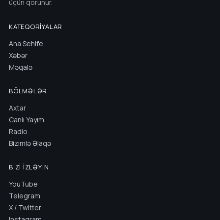
üçün qorunur.
KATEQORIYALAR
Ana Sehife
Xəbər
Məqalə
BÖLMƏLƏR
Axtar
Canlı Yayım
Radio
Bizimlə Əlaqə
BIZI İZLƏYIN
YouTube
Telegram
X / Twitter
Instagram