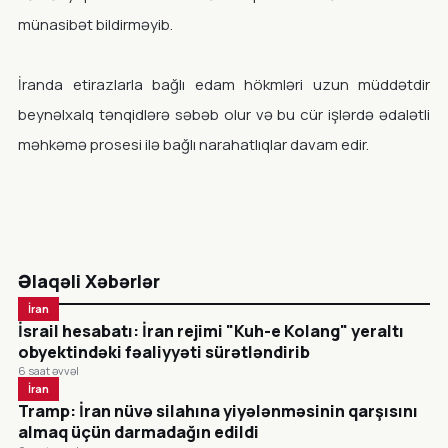
münasibət bildirməyib.
İranda etirazlarla bağlı edam hökmləri uzun müddətdir
beynəlxalq tənqidlərə səbəb olur və bu cür işlərdə ədalətli
məhkəmə prosesi ilə bağlı narahatlıqlar davam edir.
Əlaqəli Xəbərlər
İran
İsrail hesabatı: İran rejimi "Kuh-e Kolang" yeraltı
obyektindəki fəaliyyəti sürətləndirib
6 saat əvvəl
İran
Tramp: İran nüvə silahına yiyələnməsinin qarşısını
almaq üçün darmadağın edildi