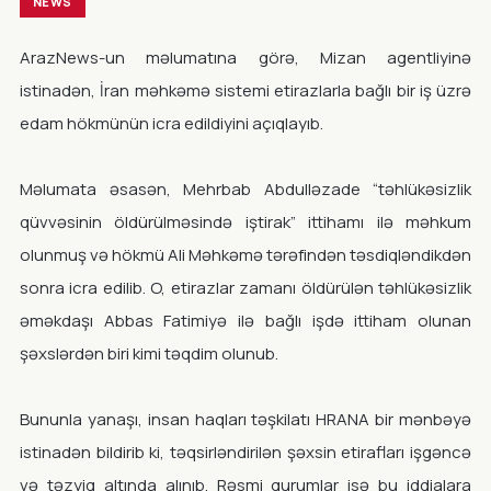
NEWS
ArazNews-un məlumatına görə, Mizan agentliyinə
istinadən, İran məhkəmə sistemi etirazlarla bağlı bir iş üzrə
edam hökmünün icra edildiyini açıqlayıb.
Məlumata əsasən, Mehrbab Abdulləzade “təhlükəsizlik
qüvvəsinin öldürülməsində iştirak” ittihamı ilə məhkum
olunmuş və hökmü Ali Məhkəmə tərəfindən təsdiqləndikdən
sonra icra edilib. O, etirazlar zamanı öldürülən təhlükəsizlik
əməkdaşı Abbas Fatimiyə ilə bağlı işdə ittiham olunan
şəxslərdən biri kimi təqdim olunub.
Bununla yanaşı, insan haqları təşkilatı HRANA bir mənbəyə
istinadən bildirib ki, təqsirləndirilən şəxsin etirafları işgəncə
və təzyiq altında alınıb. Rəsmi qurumlar isə bu iddialara