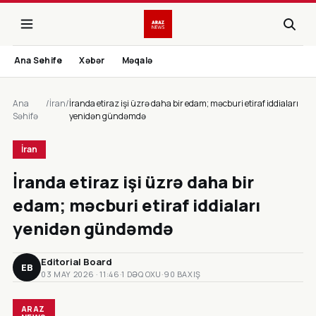
Ana Sehife
Xəbər
Məqalə
Ana
/
İran
/
İranda etiraz işi üzrə daha bir edam; məcburi etiraf iddiaları
Səhifə
yenidən gündəmdə
İran
İranda etiraz işi üzrə daha bir
edam; məcburi etiraf iddiaları
yenidən gündəmdə
Editorial Board
EB
03 MAY 2026 · 11:46
·
1 DƏQ OXU
·
90 BAXIŞ
ARAZ