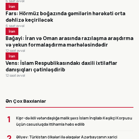
6 saat əvvəl
İran
Fars: Hörmüz boğazında gəmilərin hərəkəti orta
dəhlizə keçiriləcək
6 saat əvvəl
İran
Bağayi: İran və Oman arasında razılaşma araşdırma
və yekun formalaşdırma mərhələsindədir
12 saat əvvəl
İran
Vens: İslam Respublikasındakı daxili ixtilaflar
danışıqları çətinləşdirib
12 saat əvvəl
CANLI
Ən Çox Baxılanlar
1
Kipr-də ikili vətəndaşlığa malik şəxs İslam İnqilabı Keşikçi Korpusu
üçün casusluqda ittihamla həbs edilib
2
Əliyev: Türkistan ölkələri ilə əlaqələr Azərbaycanın xarici