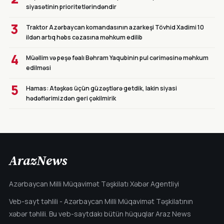
siyasətinin prioritetlərindəndir
3
Traktor Azərbaycan komandasının azarkeşi Tövhid Xadimi 10
ildən artıq həbs cəzasına məhkum edilib
4
Müəllim və peşə fəalı Bəhram Yaqubinin pul cəriməsinə məhkum
edilməsi
5
Hamas: Atəşkəs üçün güzəştlərə getdik, lakin siyasi
hədəflərimizdən geri çəkilmirik
ArazNews
Azərbaycan Milli Müqavimət Təşkilatı Xəbər Agentliyi
Veb-sayt təhlili - Azərbaycan Milli Müqavimət Təşkilatının
xəbər təhlili. Bu veb-saytdakı bütün hüquqlar Araz News