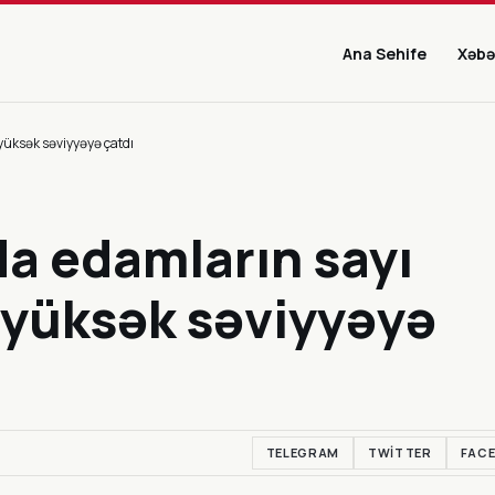
Ana Sehife
Xəbə
yüksək səviyyəyə çatdı
da edamların sayı
 yüksək səviyyəyə
TELEGRAM
TWITTER
FAC