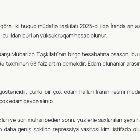
rə, iki hüquq müdafiə təşkilatı 2025-ci ildə İranda ən a
89-cu ildən bəri ən yüksək rəqəm hesab olunur.
 Qarşı Mübarizə Təşkilatı”nın birgə hesabatına əsasən, b
ə təxminən 68 faiz artım deməkdir. Edam olunanlar arası
göstəricidir, çünki bir çox edam halları İranın rəsmi med
 çox edam qeydə alınıb.
ları və son müharibədən sonra yüzlərlə saxlanılan şəxs h
daha geniş şəkildə repressiya vasitəsi kimi istifadə ol