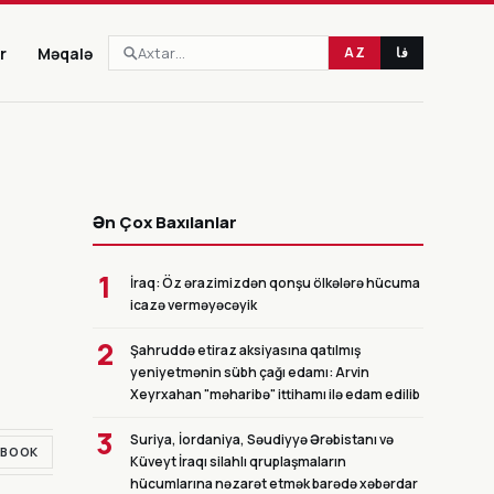
r
Məqalə
AZ
فا
CANLI
Ən Çox Baxılanlar
1
İraq: Öz ərazimizdən qonşu ölkələrə hücuma
icazə verməyəcəyik
2
Şahruddə etiraz aksiyasına qatılmış
yeniyetmənin sübh çağı edamı: Arvin
Xeyrxahan "məharibə" ittihamı ilə edam edilib
3
Suriya, İordaniya, Səudiyyə Ərəbistanı və
EBOOK
Küveyt İraqı silahlı qruplaşmaların
hücumlarına nəzarət etmək barədə xəbərdar