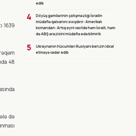
edib
4
Döyüş gəmilərinin çatışmazlığı İsrailin
müdafiə qalxanını sıxışdırır: Amerikalı
zı 1639
komandan: Artıq eyni vaxtda həm İsraili, həm
də ABŞ ərazisini müdafiə edə bilmirik
5
Ukraynanın hücumları Rusiyanı benzin idxal
u rəqəm
etməyə vadar edib
nda 48
iasında
ələ də
unması