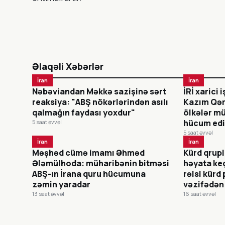
Əlaqəli Xəbərlər
İran
İran
Nəbəviandan Məkkə sazişinə sərt
İRİ xarici 
reaksiya: "ABŞ nökərlərindən asılı
Kazım Qər
qalmağın faydası yoxdur"
ölkələr mü
hücum ed
5 saat əvvəl
5 saat əvvəl
İran
İran
Məşhəd cümə imamı Əhməd
Kürd qrupla
Ələmülhoda: müharibənin bitməsi
həyata ke
ABŞ-ın İrana quru hücumuna
rəisi kürd
zəmin yaradar
vəzifədən
13 saat əvvəl
16 saat əvvəl