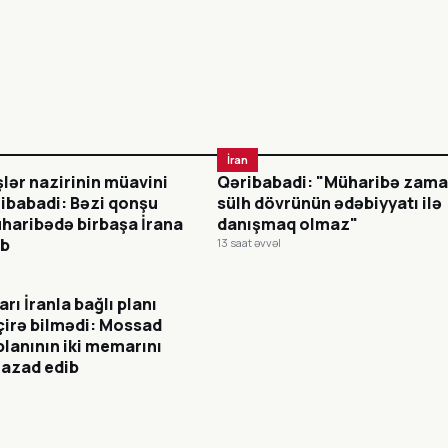
İran
işlər nazirinin müavini
Qəribabadi: "Müharibə zama
ibabadi: Bəzi qonşu
sülh dövrünün ədəbiyyatı ilə
haribədə birbaşa İrana
danışmaq olmaz"
ib
13 saat əvvəl
rı İranla bağlı planı
çirə bilmədi: Mossad
 planının iki memarını
 azad edib