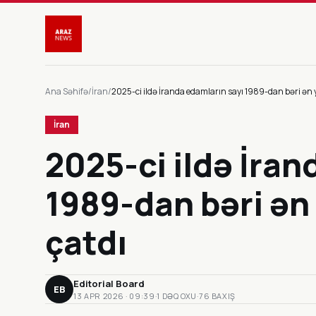
Ana Səhifə
/
İran
/
2025-ci ildə İranda edamların sayı 1989-dan bəri ən 
İran
2025-ci ildə İran
1989-dan bəri ən
çatdı
Editorial Board
EB
13 APR 2026 · 09:39
·
1 DƏQ OXU
·
76 BAXIŞ