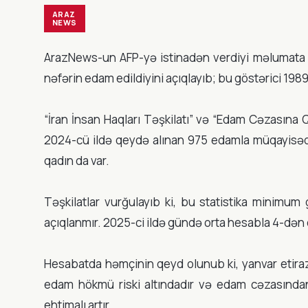
ARAZ
NEWS
ArazNews-un AFP-yə istinadən verdiyi məlumata gö
nəfərin edam edildiyini açıqlayıb; bu göstərici 19
“İran İnsan Haqları Təşkilatı” və “Edam Cəzasına
2024-cü ildə qeydə alınan 975 edamla müqayisəd
qadın da var.
Təşkilatlar vurğulayıb ki, bu statistika minimum 
açıqlanmır. 2025-ci ildə gündə orta hesabla 4-dən
Hesabatda həmçinin qeyd olunub ki, yanvar etiraz
edam hökmü riski altındadır və edam cəzasından 
ehtimalı artır.