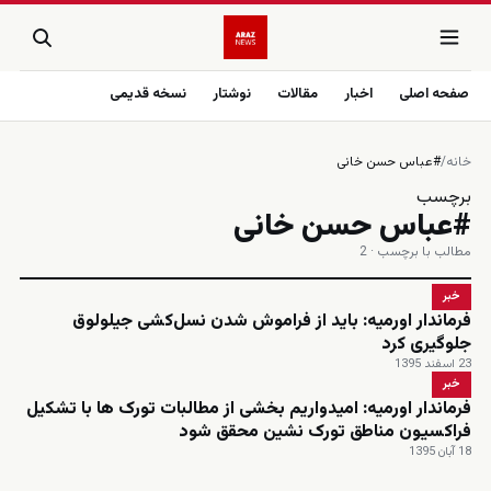
صفحه اصلی
اخبار
مقالات
نوشتار
نسخه قدیمی
خانه
/
#عباس حسن خانی
برچسب
#عباس حسن خانی
مطالب با برچسب · 2
خبر
فرماندار اورمیه: باید از فراموش شدن نسل‌کشی جیلولوق
جلوگیری کرد
23 اسفند 1395
خبر
فرماندار اورمیه: امیدواریم بخشی از مطالبات تورک ها با تشکیل
فراکسیون مناطق تورک نشین محقق شود
18 آبان 1395