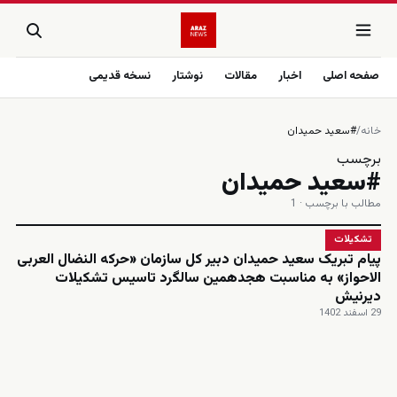
صفحه اصلی
اخبار
مقالات
نوشتار
نسخه قدیمی
خانه
/
#سعید حمیدان
برچسب
#سعید حمیدان
مطالب با برچسب · 1
تشکیلات
پیام تبریک سعید حمیدان دبیر کل سازمان «حرکه النضال العربی
الاحواز» به مناسبت هجدهمین سالگرد تاسیس تشکیلات
دیرنیش
29 اسفند 1402