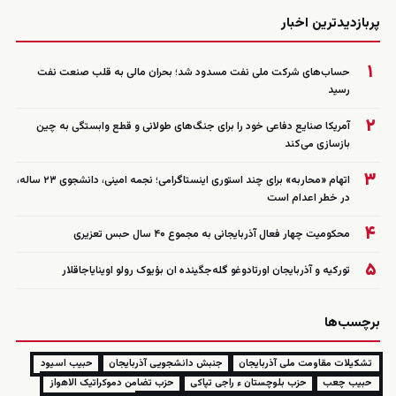
زنده
پربازدیدترین اخبار
۱
حساب‌های شرکت ملی نفت مسدود شد؛ بحران مالی به قلب صنعت نفت
رسید
۲
آمریکا صنایع دفاعی خود را برای جنگ‌های طولانی و قطع وابستگی به چین
بازسازی می‌کند
۳
اتهام «محاربه» برای چند استوری اینستاگرامی؛ نجمه امینی، دانشجوی ۲۳ ساله،
در خطر اعدام است
۴
محکومیت چهار فعال آذربایجانی به مجموع ۴۰ سال حبس تعزیری
۵
تورکیه و آذربایجان اورتادوغو گله‌جگینده ان بؤیوک رولو اوینایاجاقلار
برچسب‌ها
تشکیلات مقاومت ملی آذربایجان
جنبش دانشجویی آذربایجان
حبیب اسیود
حبیب چعب
حزب بلوچستان ء راجی تپاکی
حزب تضامن دموکراتیک الاھواز