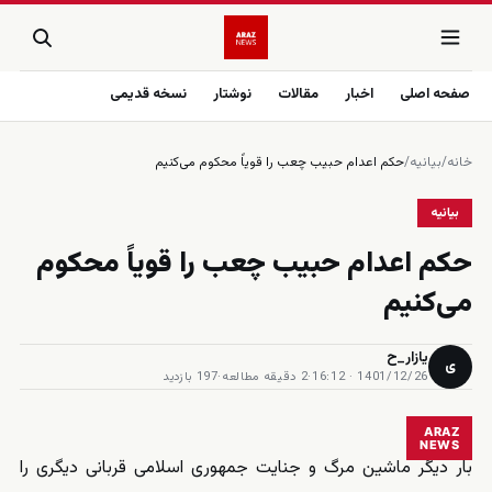
صفحه اصلی
اخبار
مقالات
نوشتار
نسخه قدیمی
خانه
/
بیانیه
/
حکم اعدام حبیب چعب را قویاً محکوم می‌کنیم
بیانیه
حکم اعدام حبیب چعب را قویاً محکوم
می‌کنیم
یازار_ح
ی
1401/12/26 · 16:12
·
2 دقیقه مطالعه
·
197 بازدید
ARAZ
NEWS
بار دیگر ماشین مرگ و جنایت جمهوری اسلامی قربانی دیگری را