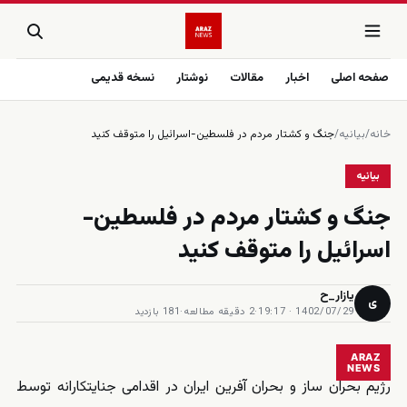
صفحه اصلی
اخبار
مقالات
نوشتار
نسخه قدیمی
خانه
/
بیانیه
/
جنگ و کشتار مردم در فلسطین-اسرائیل را متوقف کنید
بیانیه
جنگ و کشتار مردم در فلسطین-
اسرائیل را متوقف کنید
یازار_ح
ی
1402/07/29 · 19:17
·
2 دقیقه مطالعه
·
181 بازدید
ARAZ
NEWS
رژیم بحران ساز و بحران آفرین ایران در اقدامی جنایتکارانه توسط