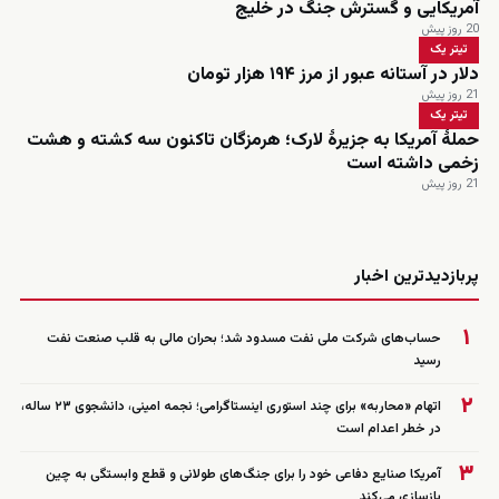
آمریکایی و گسترش جنگ در خلیج
20 روز پیش
تیتر یک
دلار در آستانه عبور از مرز ۱۹۴ هزار تومان
21 روز پیش
تیتر یک
حملۀ آمریکا به جزیرۀ لارک؛ هرمزگان تاکنون سه کشته و هشت
زخمی داشته است
21 روز پیش
زنده
پربازدیدترین اخبار
۱
حساب‌های شرکت ملی نفت مسدود شد؛ بحران مالی به قلب صنعت نفت
رسید
۲
اتهام «محاربه» برای چند استوری اینستاگرامی؛ نجمه امینی، دانشجوی ۲۳ ساله،
در خطر اعدام است
۳
آمریکا صنایع دفاعی خود را برای جنگ‌های طولانی و قطع وابستگی به چین
بازسازی می‌کند