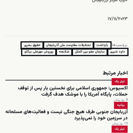
حزب مرکز آزربایجان
۱۷/۱۱/۲۰۲۳
برچسب‌ها:
بازداشت
تشکیلات مقاومت ملی آذربایجان
حقوق بشری
داود شیری
سازمان عفو بین الملل
شکنجه
یوروش مهرعلی بیگلو
اخبار مرتبط
تیتر یک
اکسیوس: جمهوری اسلامی برای نخستین بار پس از توقف
حملات، پایگاه آمریکا را با موشک هدف گرفت
8 روز پیش
بیانیه
آزربایجان جنوبی طرف هیچ جنگی نیست و فعالیت‌های مسلحانه
در سرزمین خود را نمی‌پذیرد
13 روز پیش
تیتر یک