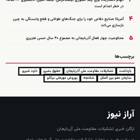
۳
اتهام «محاربه» برای چند استوری اینستاگرامی؛ نجمه امینی، دانشجوی ۲۳ ساله،
در خطر اعدام است
۴
آمریکا صنایع دفاعی خود را برای جنگ‌های طولانی و قطع وابستگی به چین
بازسازی می‌کند
۵
محکومیت چهار فعال آذربایجانی به مجموع ۴۰ سال حبس تعزیری
برچسب‌ها
بازداشت
تشکیلات مقاومت ملی آذربایجان
حقوق بشری
داود شیری
سازمان عفو بین الملل
شکنجه
یوروش مهرعلی بیگلو
آراز نیوز
ارگان خبری تشکیلات مقاومت ملی آزربایجان