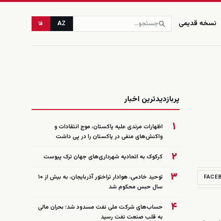
نسخه قدیمی
AZ
فا
زنده
پربازدیدترین اخبار
۱
اظهارات مرندی علیه پاکستان، موج انتقادات و
واکنش‌های منفی در پاکستان را در پی داشت
۲
کرکوک به اتحادیه شهرداری‌های جهان ترک پیوست
۳
توحید خادمی، هوادار تراختور آذربایجان، به بیش از ۱۰
FACE
سال حبس محکوم شد
۴
حساب‌های شرکت ملی نفت مسدود شد؛ بحران مالی
به قلب صنعت نفت رسید