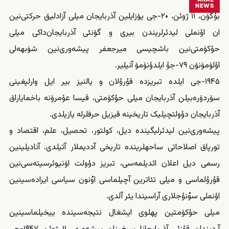
NEWS
بۇگۆن، ۱۱ ژوئن، ۲۰-جی یۆزایلین آذربایجان میلی آزادلیق حرکتی‌نین
ان اؤنملی لیدئرلریندن بیری و گۆنئی آذربایجان‌داکی میلی
حؤکۆمتی‌نین باشچیسی میرجعفر پیشه‌وری‌نین شۆبهه‌لی
اؤلۆمۆنۆن ۷۹-جۇ ایلدؤنۆمۆ آنیلیر.
۱۹۴۵-جی ایلده تبریزده قۇرۇلان و یالنیز بیر ایل وارلیغینی
سۆردۆره‌بیلن آذربایجان میلی حؤکۆمتی، قیسا عؤمرۆنه باخمایاراق
آذربایجان دؤولتچیلیک تاریخینه قیزیل حرفلرله یازیلدی.
پیشه‌وری‌نین لیدئرلیگینده دیل، کولتور، تحصیل، علم، اقتصاد و
تورپاق اصلاحاتی ساحه‎لرینده تاریخی آددیملار آتیلدی. آنادیلینین
رسمی دیل اعلان ائدیلمه‌سی، تبریز دؤولت اۆنیوئرسیته‌سی‌نین
قۇرۇلماسی و میلی تئاترین آچیلماسی اوْنون سیاسی ایراده‌سینین
اؤنملی سوْنۇجلاری آراسیندا یئر آلدی.
میلی حؤکۆمتین پهلوی ایشغال نتیجه‌سینده ییخیلماسینین