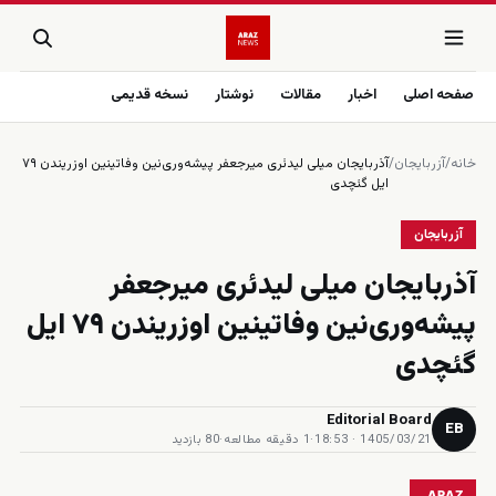
صفحه اصلی
اخبار
مقالات
نوشتار
نسخه قدیمی
خانه
/
آزربایجان
/
آذربایجان میلی لیدئری میرجعفر پیشه‌وری‌نین وفاتینین اوزریندن ۷۹
ایل گئچدی
آزربایجان
آذربایجان میلی لیدئری میرجعفر
پیشه‌وری‌نین وفاتینین اوزریندن ۷۹ ایل
گئچدی
Editorial Board
EB
1405/03/21 · 18:53
·
1 دقیقه مطالعه
·
80 بازدید
ARAZ