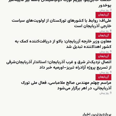
حکمت حاجی‌یئو: بیزیم تورک دونیاسیندان باشقا بیر عاییله‌میز
یوخدور
3 روز پیش
آزربایجان
علی‌اف: روابط با کشورهای تورکستان از اولویت‌های سیاست
خارجی آذربایجان است
8 روز پیش
آزربایجان
معاون وزیر خارجه آزربایجان: باکو از دریافت‌کننده کمک به
کشور اهداکننده تبدیل شد
9 روز پیش
آزربایجان
اتصال نزدیک‌تر شرق و غرب آذربایجان؛ استاندار آذربایجان‌شرقی
از تسریع پروژه آزادراه تبریز–اورمیه خبر داد
9 روز پیش
آزربایجان
مراسم چهلم مهندس صالح ملاعباسی، فعال ملی تورک
آذربایجانی، در اهر برگزار می‌شود
9 روز پیش
زنده
پربازدیدترین اخبار