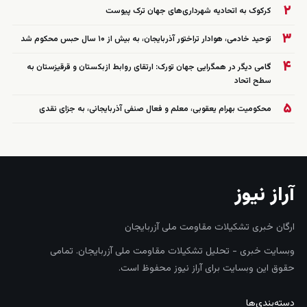
۲
کرکوک به اتحادیه شهرداری‌های جهان ترک پیوست
۳
توحید خادمی، هوادار تراختور آذربایجان، به بیش از ۱۰ سال حبس محکوم شد
۴
گامی دیگر در همگرایی جهان تورک: ارتقای روابط ازبکستان و قرقیزستان به
سطح اتحاد
۵
محکومیت بهرام یعقوبی، معلم و فعال صنفی آذربایجانی، به جزای نقدی
آراز نیوز
ارگان خبری تشکیلات مقاومت ملی آزربایجان
وبسایت خبری - تحلیل تشکیلات مقاومت ملی آزربایجان. تمامی
حقوق این وبسایت برای آراز نیوز محفوظ است.
دسته‌بندی‌ها