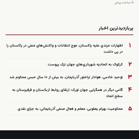
6 ساعت پیش
زنده
پربازدیدترین اخبار
۱
اظهارات مرندی علیه پاکستان، موج انتقادات و واکنش‌های منفی در پاکستان را
در پی داشت
۲
کرکوک به اتحادیه شهرداری‌های جهان ترک پیوست
۳
توحید خادمی، هوادار تراختور آذربایجان، به بیش از ۱۰ سال حبس محکوم شد
۴
گامی دیگر در همگرایی جهان تورک: ارتقای روابط ازبکستان و قرقیزستان به
سطح اتحاد
۵
محکومیت بهرام یعقوبی، معلم و فعال صنفی آذربایجانی، به جزای نقدی