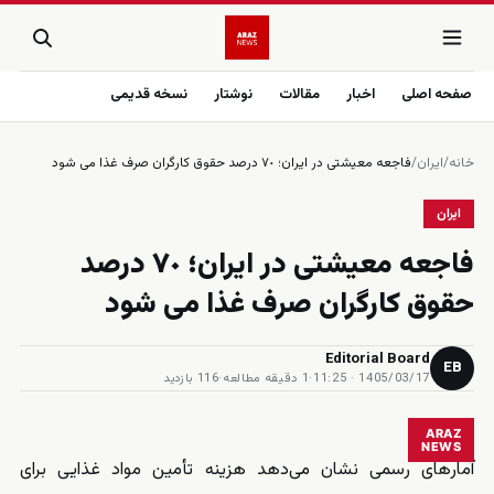
صفحه اصلی
اخبار
مقالات
نوشتار
نسخه قدیمی
خانه
/
ایران
/
فاجعه معيشتى در ايران؛ ٧٠ درصد حقوق كارگران صرف غذا مى شود
ایران
فاجعه معيشتى در ايران؛ ٧٠ درصد
حقوق كارگران صرف غذا مى شود
Editorial Board
EB
1405/03/17 · 11:25
·
1 دقیقه مطالعه
·
116 بازدید
ARAZ
NEWS
آمارهای رسمی نشان می‌دهد هزینه تأمین مواد غذایی برای