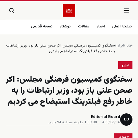
صفحه اصلی
اخبار
مقالات
نوشتار
نسخه قدیمی
خانه
/
ایران
/
سخنگوی كميسيون فرهنگی مجلس: اكر صحن علنى باز بود، وزير ارتباطات
را به خاطر رفع فيلترينگ استيضاح مى كرديم
ایران
سخنگوی كميسيون فرهنگی مجلس: اكر
صحن علنى باز بود، وزير ارتباطات را به
خاطر رفع فيلترينگ استيضاح مى كرديم
Editorial Board
EB
1405/03/16 · 09:08
·
1 دقیقه مطالعه
·
94 بازدید
ARAZ