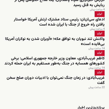
گزارش خبرگزاری سپاه پاسداران: یک مداح حکومتی پس از
ربایش به قتل رسید
4 ساعت پیش
ایران
ادعای سی‌ان‌ان: رئیس ستاد مشترک ارتش آمریکا خواستار
یافتن راه خروج از جنگ با ایران شده است
4 ساعت پیش
ایران
واکنش تند نبویان به توافق مکه؛ «آویزان شدن به نوکران آمریکا
بی‌فایده است»
14 ساعت پیش
ایران
کاظم غریب‌آبادی، معاون وزیر خارجه جمهوری اسلامی: برخی
کشورهای همسایه در جنگ به‌طور مستقیم به ایران حمله کردند
14 ساعت پیش
ایران
غریب‌آبادی: در زمان جنگ نمی‌توان با ادبیات دوران صلح سخن
گفت
22 ساعت پیش
زنده
پربازدیدترین اخبار