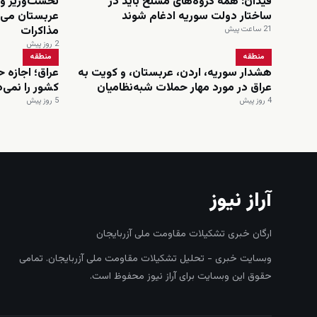
فیدان: همه گروه‌های مسلح باید در
نخست‌وزیر و 
ساختار دولت سوریه ادغام شوند
عربستان می‌
مذاکرات
21 ساعت پیش
2 روز پیش
منطقه
منطقه
هشدار سوریه، اردن، عربستان، و کویت به
عراق؛ اجازه 
عراق در مورد مهار حملات شبه‌نظامیان
کشور را نمی‌
4 روز پیش
5 روز پیش
آراز نیوز
ارگان خبری تشکیلات مقاومت ملی آزربایجان
وبسایت خبری - تحلیل تشکیلات مقاومت ملی آزربایجان. تمامی
حقوق این وبسایت برای آراز نیوز محفوظ است.