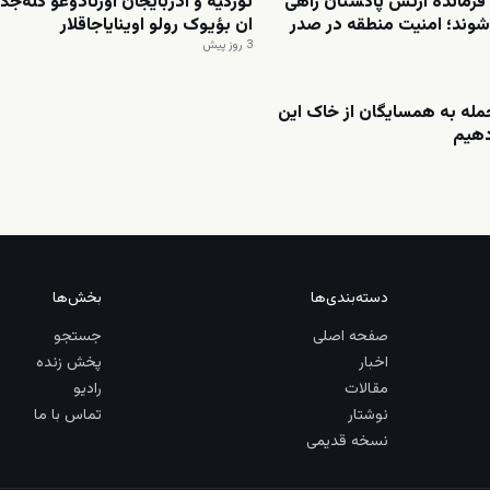
فرمانده ارتش پاکستان راهی
تورکیه و آذربایجان اورتادوغو گله‌جگ
شوند؛ امنیت منطقه در صدر
ان بؤیوک رولو اوینایاجاقلار
3 روز پیش
حمله به همسایگان از خاک این
دهیم
دسته‌بندی‌ها
بخش‌ها
صفحه اصلی
جستجو
اخبار
پخش زنده
مقالات
رادیو
نوشتار
تماس با ما
نسخه قدیمی