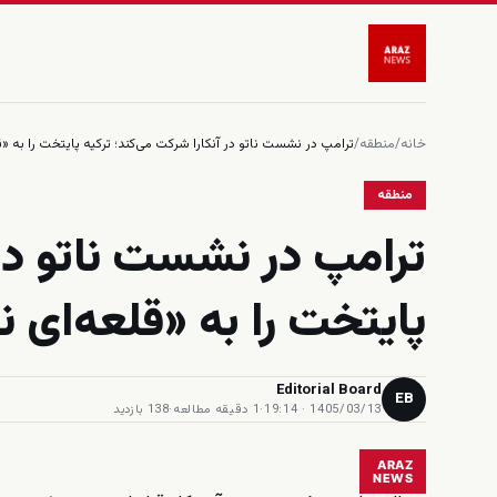
خانه
/
منطقه
/
ترامپ در نشست ناتو در آنکارا شرکت می‌کند؛ ترکیه پایتخت را به «ق
منطقه
ترامپ در نشست ناتو در 
پایتخت را به «قلعه‌ای ن
Editorial Board
EB
1405/03/13 · 19:14
·
1 دقیقه مطالعه
·
138 بازدید
ARAZ
NEWS